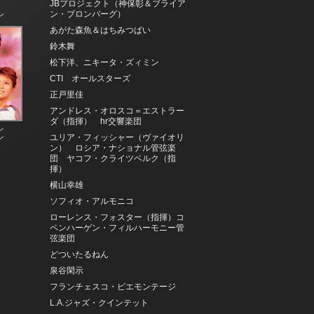
JBプロジェクト（神保彰＆ブライア
ン・ブロンバーグ）
ン
あがた森魚＆はちみつぱい
鈴木舞
松下洋、ニキータ・ズィミン
CTI オールスターズ
正戸里佳
アンドレス・オロスコ＝エストラー
ダ（指揮） hr交響楽団
レ
ユリア・フィッシャー（ヴァイオリ
ン
ン） ロシア・ナショナル管弦楽
団 ヤコフ・クライツベルク（指
揮）
横山幸雄
ソフィオ・アルモニコ
ローレンス・フォスター（指揮）コ
ペンハーゲン・フィルハーモニー管
弦楽団
どついたるねん
泉谷閑示
フランチェスコ・ピエモンテージ
L.A.ジャズ・クインテット