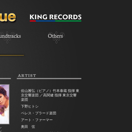
ARTIST
佐山雅弘（ピアノ）竹本泰蔵 指揮 東
京交響楽団 ／高関健 指揮 東京交響
楽団
下野ヒトシ
ペレス・プラード楽団
アート・ファーマー
奥田 弦
レ
ン