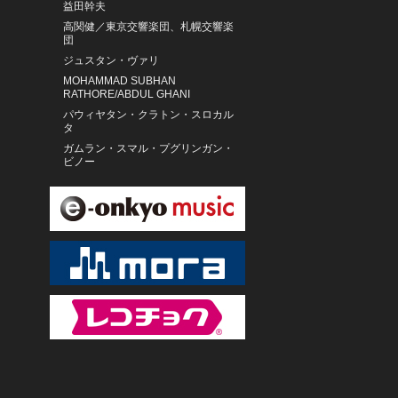
益田幹夫
高関健／東京交響楽団、札幌交響楽
団
ジュスタン・ヴァリ
MOHAMMAD SUBHAN
RATHORE/ABDUL GHANI
パウィヤタン・クラトン・スロカル
タ
ガムラン・スマル・プグリンガン・
ビノー
イ・マデ・マルダ 他
生月島壱部の長老たち
PANCHO AMAT Y SU CABILDO DEL
SON
マレク・ヤノフスキ ／ドレスデン・
フィルハーモニー管弦楽団 ／ライプ
ツィヒMDR放送合唱団
サタデイ・ナイト・ライブ・バンド
ショーロクラブ
てんぷる
結月(CV.愛美)、月夜(CV.芹澤
優)、海月(CV.山下七海)