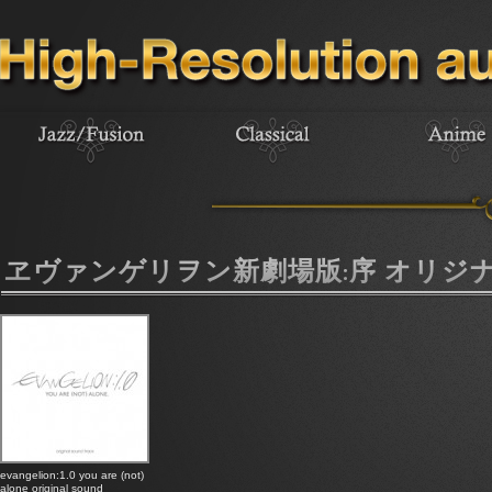
ヱヴァンゲリヲン新劇場版:序 オリジ
evangelion:1.0 you are (not)
alone original sound