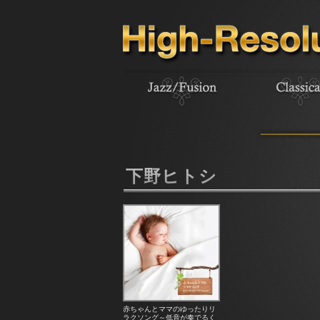
下野ヒトシ
赤ちゃんとママのゆったりリ
ラクソング～低音が奏でるく