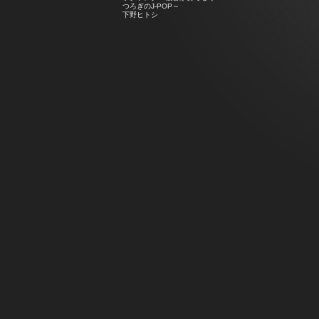
つろぎのJ-POP～
下野ヒトシ