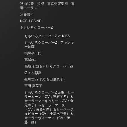
秋山和慶 指揮 東京交響楽団 東
響コーラス
遠藤賢司
NOBU CAINE
ももいろクローバーZ
ももいろクローバーZ vs KISS
ももいろクローバーZ ファンキ
ー加藤
桃黒亭一門
高城れに
高城れに(ももいろクローバーZ)
佐々木彩夏
生駒吉乃（Vo.百田夏菜子）
百田 夏菜子
ももいろクローバーZ with セー
ラームーン（CV：三石琴乃）＆
セーラーマーキュリー（CV：金
元寿子）＆セーラーマーズ
（CV：佐藤利奈）＆セーラージ
ュピター（CV：小清水亜美）＆
セーラーヴィーナス（CV：伊
藤 静）