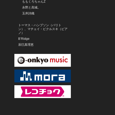
ももくろちゃんZ
永野と高城。
玉井詩織
トーマス・ハンプソン（バリト
ン）、マチェイ・ピクルスキ（ピア
ノ）
B’Ridge
辰巳真理恵
ヨハネス・モーザー（チェロ）
アンドレイ・コロベイニコフ（ピア
ノ）
米元響子
橋本由香利
ジュエル☆トリコ
横浜銀蝿40th
寺内タケシ
寺内タケシとルーパス・グラン
ド・オーケストラ
寺内タケシとスーパー・グランド
オーケストラ