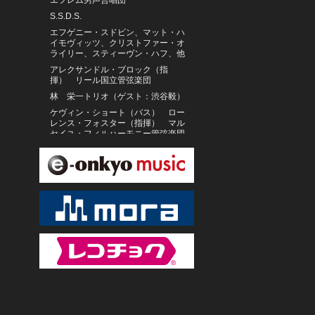
エフレム男声合唱団
S.S.D.S.
エフゲニー・スドビン、マット・ハ
イモヴィッツ、クリストファー・オ
ライリー、スティーヴン・ハフ、他
アレクサンドル・ブロック（指
揮） リール国立管弦楽団
林 栄一トリオ（ゲスト：渋谷毅）
ケヴィン・ショート（バス） ロー
レンス・フォスター（指揮） マル
セイユ・フィルハーモニー管弦楽団
ヒューストン・グランド・オペ
ラ ブラッドリー・ムーア（指
揮）
マット・ハイモヴィッツ
FNCY
小林英之、新山理恵、平井靖子、川
越聡子
デュエットゥ
Fabrhyme
メル・トーメ
増尾好秋、ヤン・ハマー
スーパー・ファンキー・サックス