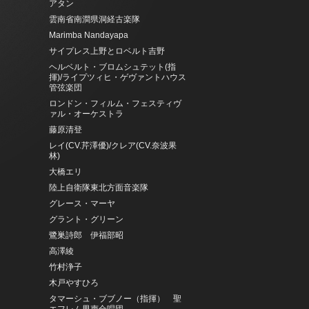
アタン
雲南省南澗県洞経古楽隊
Marimba Nandayapa
サイプレス上野とロベルト吉野
ヘルベルト・ブロムシュテット(指
揮)/ライプツィヒ・ゲヴァントハウス
管弦楽団
ロンドン・フィルム・フェスティヴ
ァル・オーケストラ
藤原清登
レイ(CV.芹澤優)/クレア(CV.奈波果
林)
大橋エリ
陸上自衛隊東北方面音楽隊
グレース・マーヤ
グラント・グリーン
鷺巣詩郎 伊福部昭
高澤綾
竹村浄子
木戸やすひろ
タマーシュ・ブブノー（指揮） 聖