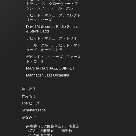
トラ ウィズ・グローヴァー・ワ
シントンJr．、アール・クルー
デビッド・マシューズ、エレクト
リック・バーズ
David Matthews，Eddie Gomez
& Steve Gadd
デビッド・マシューズ・トリオ
アール・クルー、デビッド・マシ
ューズ・オーケストラ
デビッド・マシューズ、ファース
ト・コール
MANHATTAN JAZZ QUINTET
Manhattan Jazz Orchestra
芹 洋子
梓みちよ
The ピーズ
Scheherazade
みなみけ
南春香（CV:佐藤利奈）、南夏奈
（CV:井上麻里奈）、南千秋
（CV:茅原実里）