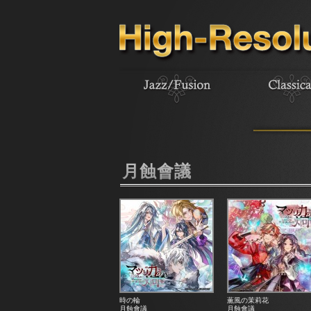
月蝕會議
時の輪
薫風の茉莉花
月蝕會議
月蝕會議