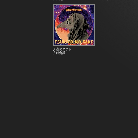
月夜のタクト
月蝕會議