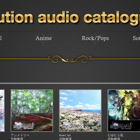
アシメトリー
Avec toi
たゆたう花
月蝕會議
月蝕會議
月蝕會議