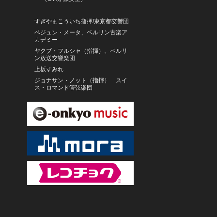
すぎやまこういち指揮/東京都交響団
ベジュン・メータ、ベルリン古楽ア
カデミー
ヤクブ・フルシャ（指揮）、ベルリ
ン放送交響楽団
上坂すみれ
ジョナサン・ノット（指揮） スイ
ス・ロマンド管弦楽団
住谷美帆
タマラ・ステファノヴィチ（ピア
ノ）
石丸由佳
有賀誠門と打楽器アンサンブル
牧山純子ニュープロジェクト
ドミニク・ヴィス
菊地雅章
森園勝敏
増尾好秋
和田薫／東京フィルハーモニー交響
楽団