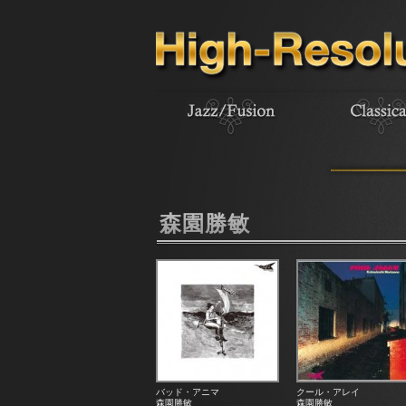
森園勝敏
バッド・アニマ
クール・アレイ
森園勝敏
森園勝敏