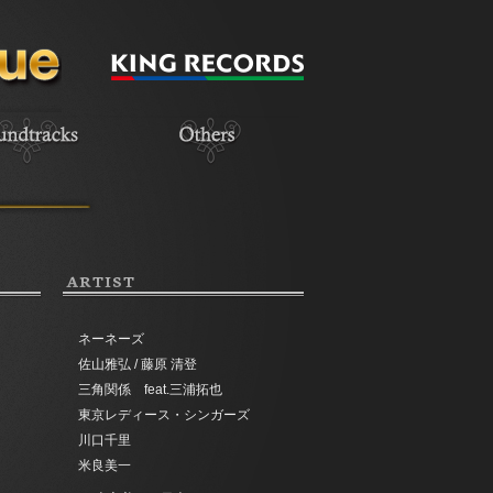
ARTIST
ネーネーズ
佐山雅弘 / 藤原 清登
三角関係 feat.三浦拓也
東京レディース・シンガーズ
川口千里
米良美一