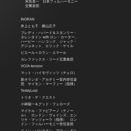
米良美一 日本フィルハーモニー
交響楽団
INORAN
井上とも子 横山正子
フレディ・ハバード＆スタンリー・
タレンタイン with ロン・カーター、
ハービー・ハンコック、ジャック・
デジョネット、エリック・ゲイル
ピエール＝ロラン・エマール
カレファックス・リード五重奏団
VOJA-tension
マット・ハイモヴィッツ（チェロ）
新オランダ・アカデミー室内管弦楽
団 サイモン・マーフィー（指揮）
TeddyLoid
トリオ・デ・クエスト
小林陽一＆グッド・フェローズ
マイケル・ファビアーノ（テノー
ル） ロンドン・ヴォイシズ、エン
リケ・マッツォーラ（指揮） ロン
ドン・フィルハーモニー管弦楽団
イノン・バルナタン、アラン・ギル