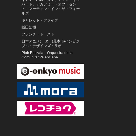
バート、アカデミー・オブ・セン
ト・マーティン・イン・ザ・フィー
ルズ
ギャレット・ファイブ
阪田知樹
フレンチ・トースト
日本アニメ(ーター)見本市/インビジ
ブル・デザインズ・ラボ
Piotr Beczala Orquestra de la
Comunitat Valenciana
ホセイン・アリーザーデ
T.S.マハーリンガ・グルッカル
東京フィルハーモニー交響楽団
斉藤恒芳
グナ・ウィナンガン
玉城 正治/西江 喜春
Bolot Bairyshev
聖ヶ丘教会聖歌隊
デビッド・ベノワ
RIM
＃ババババンビ