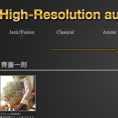
齊藤一郎
ブラバンAKB48！
東京佼成ウインドオーケスト