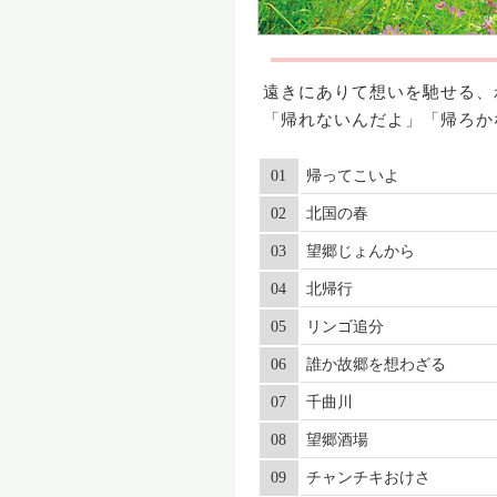
遠きにありて想いを馳せる、
「帰れないんだよ」「帰ろか
01
帰ってこいよ
02
北国の春
03
望郷じょんから
04
北帰行
05
リンゴ追分
06
誰か故郷を想わざる
07
千曲川
08
望郷酒場
09
チャンチキおけさ