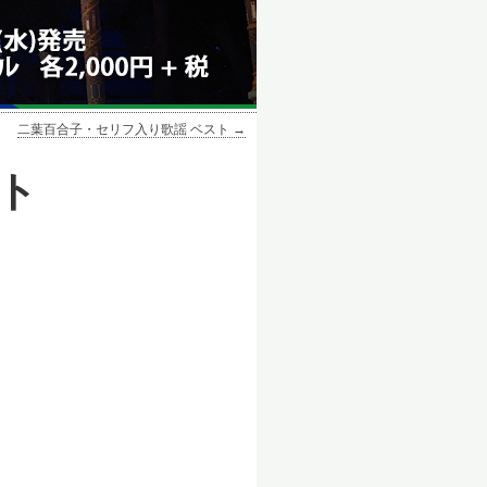
｜
二葉百合子・セリフ入り歌謡 ベスト →
ト