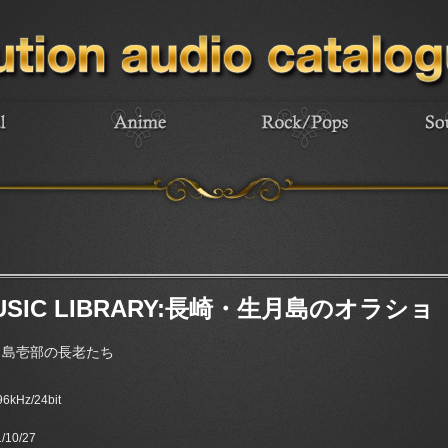
 MUSIC LIBRARY:長崎・生月島のオラショ
月島壱部の長老たち
 96kHz/24bit
/10/27