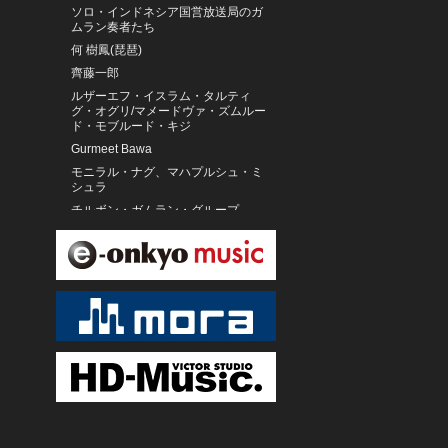
ソロ・インドネシア国営放送局のガ
ムラン奏者たち
何 樹鳳(琵琶)
齊藤一郎
ルザーエフ・イスラム・タルティ
グ・オグリ/マメードヴァ・ズムルー
ド・モブルード・キジ
Gurmeet Bawa
モニラル・ナグ、マハプルシュ・ミ
シュラ
チルボン・ガムラン・グループ
サラセアン・カラウィタン・スロカ
ルト
チ・ボラグ(馬頭琴)
シャハラーム・ナーゼリー
Jaffar Hussain Khan(主唱者(モホリ
ー)、ハルモニウム)/Ejaz Ahmad(副唱
者(アーワーズィヤー)、ハルモニウ
ム)/Yawar Hussain(ドーラク)/Rafig
Ahmad(副唱者(ナーイブ・モホリ
ー))/Ghulam Sultan(タブラ)
ジャワ、カスナナン・スロカルト王
家のガムラン演奏家たち