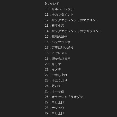
9．ケレド
10．サルベ、レジナ
11．十のマダメント
12．サンタエケレンジャのマダメント
13．根本七悪
14．サンタエケレンジャのサカラメント
15．慈悲の所作
16．ベンツランサ
17．万事に叶い給う
18．ミゼレメン
19．御からだまき
20．キリヤ
21．イメテ
22．中申し上げ
23．十五くだり
24．敬いて
25．十一ヶ条
26．オラッシャ「ラオダテ」
27．申し上げ
28．ナジョウ
29．申し上げ