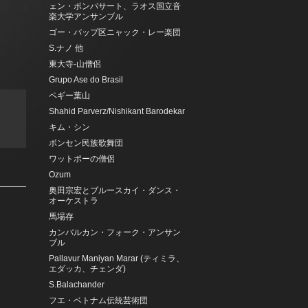
ェン・ポンパサート、ラオス国立音
楽大学アンサンブル
ゴー・バップ区ニャック・レー楽団
S.ナノ 他
東大寺-山僧侶
Grupo Ase do Brasil
ペギー葉山
Shahid Parverz/Nishikant Barodekar
キム・シン
ボンセン民族歌舞団
ワットポーの僧侶
Ozum
奥田宗宏とブルースカイ・ダンス・
オーケストラ
馬場存
カンバルカン・フォーク・アンサン
ブル
Pallavur Maniyan Marar (ティミラ、
エダッカ、チェンダ)
S.Balachander
フエ・ベトナム伝統芸術団