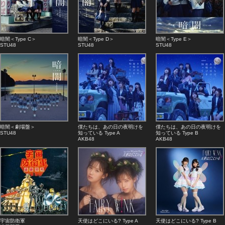
暗闇＜Type C＞
暗闇＜Type D＞
暗闇＜Type E＞
STU48
STU48
STU48
暗闇＜劇場盤＞
僕たちは、あの日の夜明けを
僕たちは、あの日の夜明けを
STU48
知っている Type A
知っている Type B
AKB48
AKB48
宇宙防衛軍
天使はどこにいる? Type A
天使はどこにいる? Type B