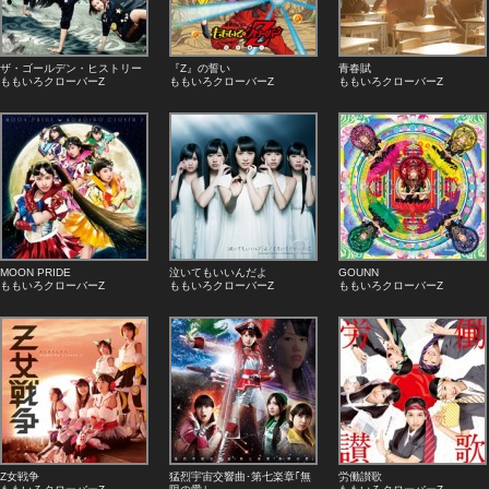
ザ・ゴールデン・ヒストリー
『Z』の誓い
青春賦
ももいろクローバーZ
ももいろクローバーZ
ももいろクローバーZ
MOON PRIDE
泣いてもいいんだよ
GOUNN
ももいろクローバーZ
ももいろクローバーZ
ももいろクローバーZ
Z女戦争
猛烈宇宙交響曲･第七楽章｢無
労働讃歌