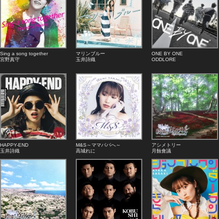
Sing a song together
マリンブルー
ONE BY ONE
宮野真守
玉井詩織
ODDLORE
HAPPY-END
M&S～ママパパへ～
アシメトリー
玉井詩織
高城れに
月蝕會議