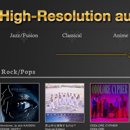
Rock/Pops
Vendome, la sick KAISEKI
君は何を後悔するのか?
ODDLORE CYPHER
SPANK HAPPY
Special Edition
ODDLORE