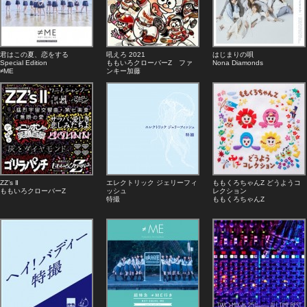
君はこの夏、恋をする
吼えろ 2021
はじまりの唄
Special Edition
ももいろクローバーZ ファ
Nona Diamonds
≠ME
ンキー加藤
ZZ’s Ⅱ
エレクトリック ジェリーフィ
ももくろちゃんZ どうようコ
ももいろクローバーZ
ッシュ
レクション
特撮
ももくろちゃんZ