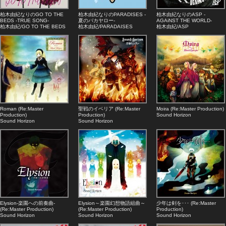
柏木由紀なりのGO TO THE
柏木由紀なりのPARADISES -
柏木由紀なりのASP -
BEDS -TRUE SONG-
夏のバカヤロー-
AGAiNST THE WORLD-
柏木由紀/GO TO THE BEDS
柏木由紀/PARADAISES
柏木由紀/ASP
Roman (Re:Master
聖戦のイベリア (Re:Master
Moira (Re:Master Production)
Production)
Production)
Sound Horizon
Sound Horizon
Sound Horizon
Elysion-楽園への前奏曲-
Elysion～楽園幻想物語組曲～
少年は剣を･･･ (Re:Master
(Re:Master Production)
(Re:Master Production)
Production)
Sound Horizon
Sound Horizon
Sound Horizon