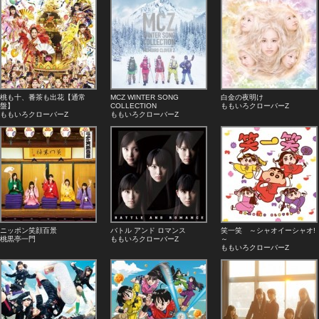
桃も十、番茶も出花【通常
MCZ WINTER SONG
白金の夜明け
盤】
COLLECTION
ももいろクローバーZ
ももいろクローバーZ
ももいろクローバーZ
ニッポン笑顔百景
バトル アンド ロマンス
笑一笑 ～シャオイーシャオ!
桃黒亭一門
ももいろクローバーZ
～
ももいろクローバーZ