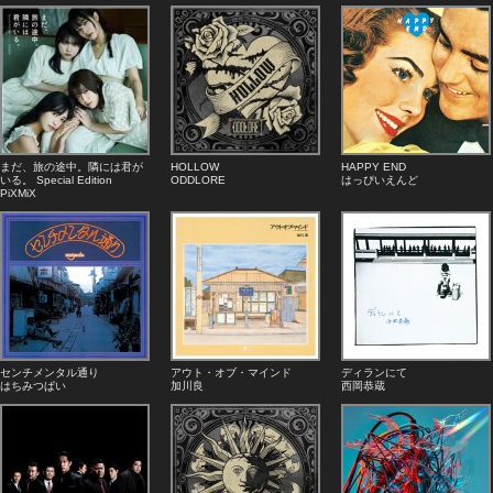
まだ、旅の途中。隣には君が
HOLLOW
HAPPY END
いる。 Special Edition
ODDLORE
はっぴいえんど
PiXMiX
センチメンタル通り
アウト・オブ・マインド
ディランにて
はちみつぱい
加川良
西岡恭蔵