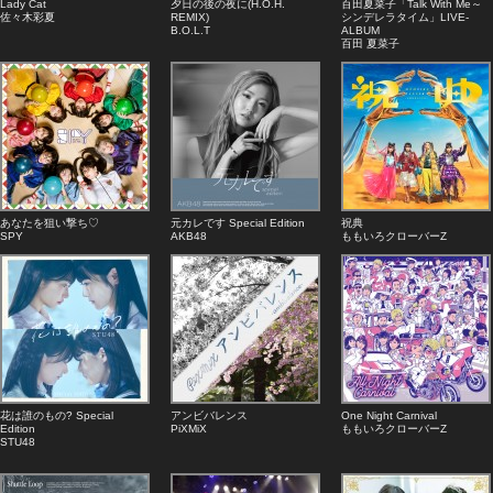
Lady Cat
夕日の後の夜に(H.O.H.
百田夏菜子「Talk With Me～
佐々木彩夏
REMIX)
シンデレラタイム」LIVE-
B.O.L.T
ALBUM
百田 夏菜子
あなたを狙い撃ち♡
元カレです Special Edition
祝典
SPY
AKB48
ももいろクローバーZ
花は誰のもの? Special
アンビバレンス
One Night Carnival
Edition
PiXMiX
ももいろクローバーZ
STU48