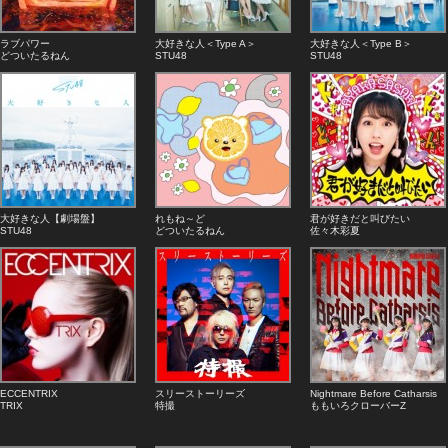
ラブパワー
大好きな人＜Type A＞
大好きな人＜Type B＞
どついたるねん
STU48
STU48
大好きな人【劇場盤】
れもね～ど
君が好きだと叫びたい
STU48
どついたるねん
佐々木彩夏
ECCENTRIX
スリーストーリーズ
Nightmare Before Catharsis
TRIX
特撮
ももいろクローバーZ