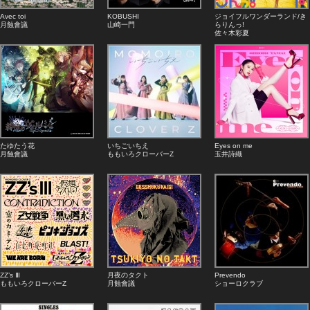
Avec toi
KOBUSHI
ジョイフルワンダーランド/き
月蝕會議
山崎一門
らりんっ!
佐々木彩夏
たゆたう花
いちごいちえ
Eyes on me
月蝕會議
ももいろクローバーZ
玉井詩織
ZZ’s Ⅲ
月夜のタクト
Prevendo
ももいろクローバーZ
月蝕會議
ショーロクラブ