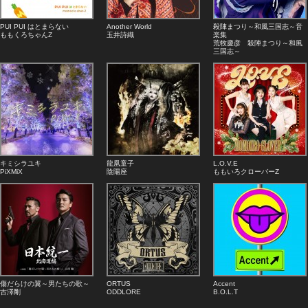
PUI PUI はとまらない
Another World
殺陣まつり～和風三国志～音
ももくろちゃんZ
玉井詩織
楽集
荒牧慶彦 殺陣まつり～和風
三国志～
キミシラユキ
龍凰童子
L.O.V.E
PiXMiX
陰陽座
ももいろクローバーZ
傷だらけの翼～男たちの歌～
ORTUS
Accent
古澤剛
ODDLORE
B.O.L.T