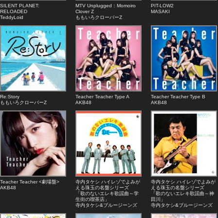
SILENT PLANET:
MTV Unplugged：Momoiro
PIT-LOW2
RELOADED
Clover Z
MASAKI
TeddyLoid
ももいろクローバーZ
Re:Story
Teacher Teacher Type A
Teacher Teacher Type B
ももいろクローバーZ
AKB48
AKB48
Teacher Teacher <劇場盤>
寺内タケシ ハイレゾでよみが
寺内タケシ ハイレゾでよみが
AKB48
える珠玉の名盤シリーズ
える珠玉の名盤シリーズ
「歌のないエレキ歌謡曲～学
「歌のないエレキ歌謡曲～神
生街の喫茶店」
田川」
寺内タケシ&ブルージーンズ
寺内タケシ&ブルージーンズ