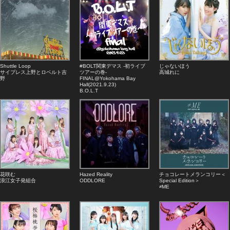
Shuttle Loop
#BOLT関東デマス -初ライブ
じゃないほう
サイプレス上野とロベルト吉
ツアーの巻-
高城れに
野
FINAL@Yokohama Bay
Hall(2021.9.23)
B.O.L.T
花咲む
Hazed Reality
チョコレートメランコリー＜
浪江女子発組合
ODDLORE
Special Edition＞
≠ME