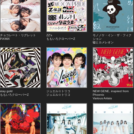
チョコレート・リグレット
ZZ’s
モノノケ・イン・ザ・フィク
PiXMiX
ももいろクローバーZ
ション
嘘とカメレオン
stay gold
ジュエル☆トリコ
NEW GENE, inspired from
ももいろクローバーZ
ジュエル☆トリコ
Phoenix
Various Artists