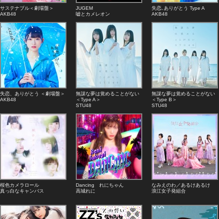
サステナブル＜劇場盤＞
JUGEM
失恋､ありがとう Type A
AKB48
嘘とカメレオン
AKB48
失恋、ありがとう ＜劇場盤＞
無謀な夢は覚めることがない
無謀な夢は覚めることがない
AKB48
＜Type A＞
＜Type B＞
STU48
STU48
桜色カメラロール
Dancing れにちゃん
なみえのわ／あるけあるけ
真っ白なキャンバス
高城れに
浪江女子発組合