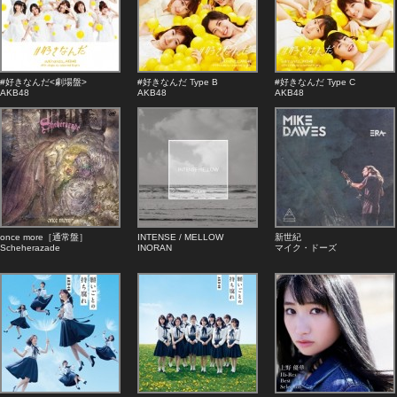
#好きなんだ<劇場盤>
#好きなんだ Type B
#好きなんだ Type C
AKB48
AKB48
AKB48
once more［通常盤］
INTENSE / MELLOW
新世紀
Scheherazade
INORAN
マイク・ドーズ