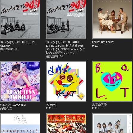
ぶっちぎり249 -ORIGINAL
ぶっちぎり249 -STUDIO
FNCY BY FNCY
ALBUM-
LIVE ALBUM- 横浜銀蝿40th
FNCY
横浜銀蝿40th
ぶっちぎり大投票 ～みんなで
決める銀蝿ベストテン～
横浜銀蝿40th
れにちゃんWORLD
Yummy!
未完成呼吸
高城れに
B.O.L.T
B.O.L.T