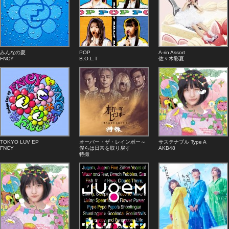
みんなの夏
POP
A-rin Assort
FNCY
B.O.L.T
佐々木彩夏
TOKYO LUV EP
オーバー・ザ・レインボー～
サステナブル Type A
FNCY
僕らは日常を取り戻す
AKB48
特撮