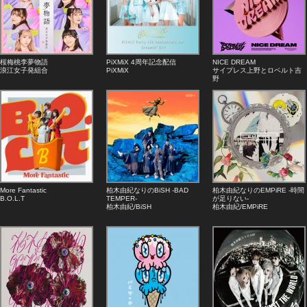
桜梅桃李夢物語
PiXMiX 4周年記念配信
NICE DREAM
浪江女子発組合
PiXMiX
サイプレス上野とロベルト吉
野
More Fantastic
柏木由紀なりのBiSH -BAD
柏木由紀なりのEMPiRE -時間
B.O.L.T
TEMPER-
が足りない-
柏木由紀/BiSH
柏木由紀/EMPiRE