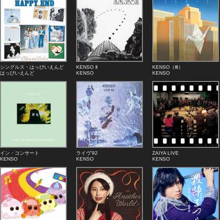
シングルス・はっぴいえんど
KENSO Ⅱ
KENSO（Ⅲ）
はっぴいえんど
KENSO
KENSO
イン・コンサート
ライヴ’92
ZAIYA LIVE
KENSO
KENSO
KENSO