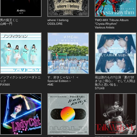
男の貧乏くじ
where I belong
TWO-MIX Tribute Album
山崎一門
ODDLORE
“Crysta-Rhythm”
Various Artists
ノンフィクション/ソーダトニ
す、好きじゃない！ ＜
花は誰のもの?公演「夏の“好
ック
Special Edition＞
き”はご用心」「そして人間は
PiXMiX
≠ME
無力と思い知る」
STU48