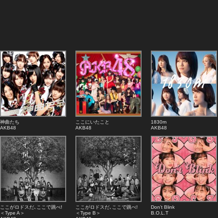
神曲たち
ここにいたこと
1830m
AKB48
AKB48
AKB48
ここがロドスだ､ここで跳べ!
ここがロドスだ､ここで跳べ!
Don’t Blink
＜Type A＞
＜Type B＞
B.O.L.T