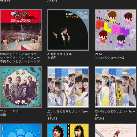
AKB48
AKB48
白鳥のまごころ／寺内タケ
布施明リサイタル
PLAY!
シ・ライブ・イン・モスコー
布施明
ももいろクローバーZ
寺内タケシとブルージーンズ
ブルー・スリー
思い出せる恋をしよう＜Type
思い出せる恋をしよう＜Type
特撮
A＞
B＞
STU48
STU48