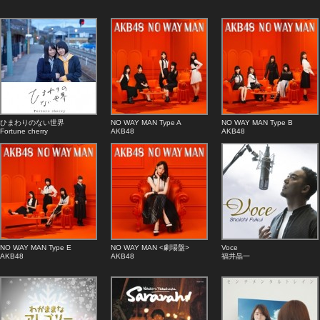
ひまわりのない世界
NO WAY MAN Type A
NO WAY MAN Type B
Fortune cherry
AKB48
AKB48
NO WAY MAN Type E
NO WAY MAN <劇場盤>
Voce
AKB48
AKB48
福井晶一