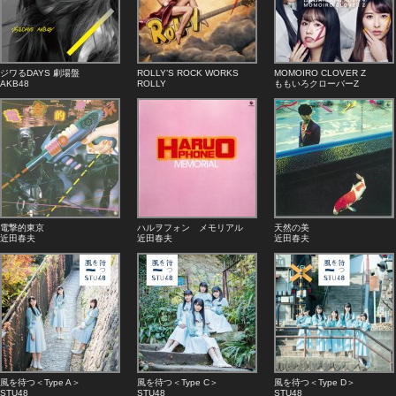
ジワるDAYS 劇場盤
ROLLY’S ROCK WORKS
MOMOIRO CLOVER Z
AKB48
ROLLY
ももいろクローバーZ
電撃的東京
ハルヲフォン メモリアル
天然の美
近田春夫
近田春夫
近田春夫
風を待つ＜Type A＞
風を待つ＜Type C＞
風を待つ＜Type D＞
STU48
STU48
STU48