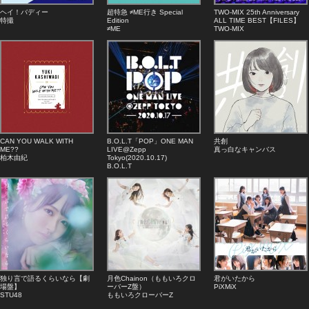
ヘイ！バディー
超特急 ≠ME行き Special
TWO-MIX 25th Anniversary
特撮
Edition
ALL TIME BEST【FILES】
≠ME
TWO-MIX
CAN YOU WALK WITH
B.O.L.T「POP」ONE MAN
共創
ME??
LIVE@Zepp
真っ白なキャンバス
柏木由紀
Tokyo(2020.10.17)
B.O.L.T
独り言で語るくらいなら【劇
月色Chainon（ももいろクロ
君がいたから
場盤】
ーバーZ盤）
PiXMiX
STU48
ももいろクローバーZ