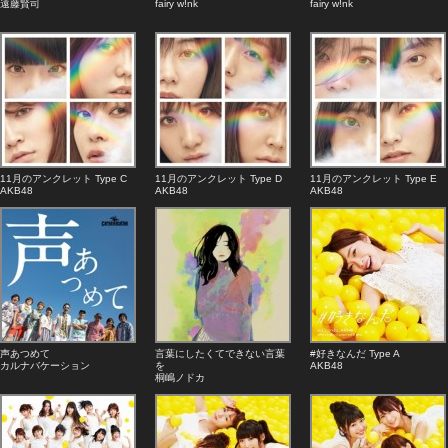
遠藤賢司
fairy w!nk
fairy w!nk
11月のアンクレット Type C
11月のアンクレット Type D
11月のアンクレット Type E
AKB48
AKB48
AKB48
声あつめて
言葉にしたくてできない言葉
#好きなんだ Type A
カルナバケーション
を
AKB48
桐嶋ノドカ