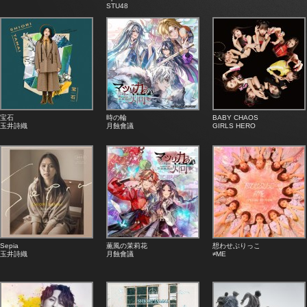
STU48
宝石
時の輪
BABY CHAOS
玉井詩織
月蝕會議
GIRLS HERO
Sepia
薫風の茉莉花
想わせぶりっこ
玉井詩織
月蝕會議
≠ME