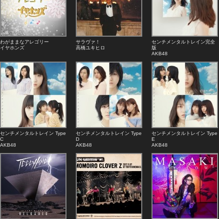
わがままなアレゴリー
サラヴァ！
センチメンタルトレイン完全
イヤホンズ
高橋ユキヒロ
版
AKB48
センチメンタルトレイン Type
センチメンタルトレイン Type
センチメンタルトレイン Type
C
D
E
AKB48
AKB48
AKB48