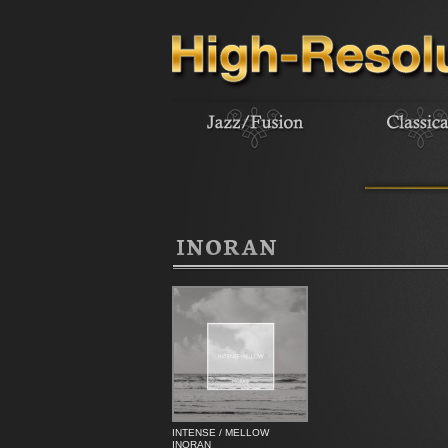
INORAN
INTENSE / MELLOW
INORAN