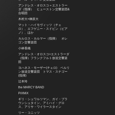
アンドレス・オロスコ＝エストラー
ダ（指揮） ヒューストン交響楽団&
合唱団
木村大×榊原大
マット・ハイモヴィッツ（チェ
ロ）、エフゲニー・スドビン（ピア
ノ）、ほか
カルロス・カルマー（指揮） オレ
ゴン交響楽団
小林香織
アンドレス・オロスコ=エストラーダ
（指揮）フランクフルト放送交響楽
団
ヨハネス・モーザー(チェロ) ベルリ
ン放送交響楽団 トマス・スナゴー
(指揮)
辻本玲
the MARCY BAND
PiXMiX
ギリ・シュワルツマン、ガイ・ブラ
ウンシュタイン、アミハイ・グロ
ス、アリサ・ワイラースタイン
リー・コニッツ