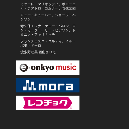
ミケーレ・マリオッティ、ボローニ
ャ・テアトロ・コムナーレ管弦楽団
ロニー・キューバー、ジョージ・ベ
ンソン
寺久保エレナ、ケニー・バロン、ロ
ン・カーター、リー・ピアソン、ド
ミニク・ファリナッチ
フランチェスコ・コルティ、イル・
ポモ・ドーロ
波多野睦美 西山まりえ
Shahid Parverz/Nishikant Barodekar
キム・シン
ボンセン民族歌舞団
ワットポーの僧侶
Ozum
響野こひめ
西岡恭蔵
奥田宗宏とブルースカイ・ダンス・
オーケストラ
美少女戦士セーラームーン
東京フィルハーモニー交響楽団・