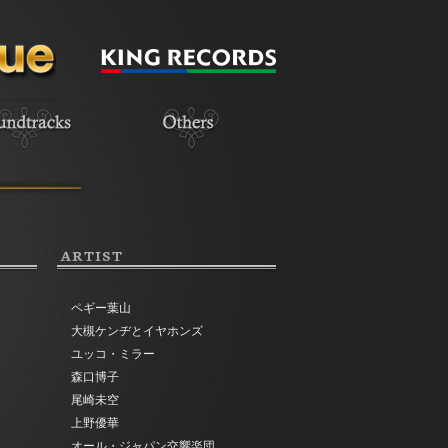
ARTIST
ペギー葉山
大槻ケンヂとイヤホンズ
ユッコ・ミラー
森口博子
尾崎未空
上野優華
オール・ジャパン交響楽団