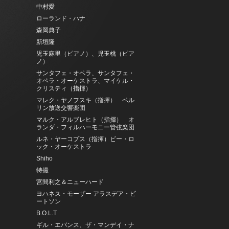
中村愛
ローランド・ハナ
森岡典子
新垣隆
児玉麻里（ピアノ）、児玉桃（ピア
ノ）
サンタフェ・オペラ、サンタフェ・
オペラ・オーケストラ、マイケル・
クリスティ（指揮）
マレク・ヤノフスキ（指揮） ベル
リン放送交響楽団
マルク・アルブレヒト（指揮） オ
ランダ・フィルハーモニー管弦楽団
ルネ・ヤーコプス（指揮）ビー・ロ
ック・オーケストラ
Shiho
特撮
宮間利之＆ニューハード
ヨハネス・モーザー アラスデア・ビ
ートソン
B.O.L.T
ギル・エバンス、ザ・マンデイ・ナ