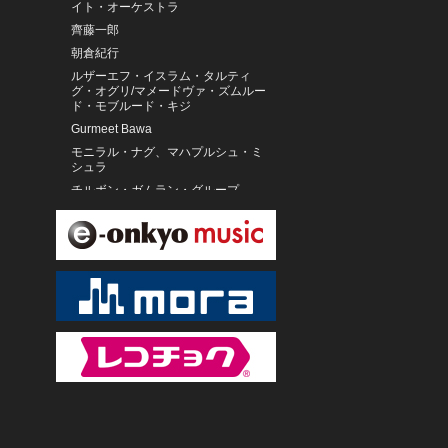
イト・オーケストラ
齊藤一郎
朝倉紀行
ルザーエフ・イスラム・タルティ
グ・オグリ/マメードヴァ・ズムルー
ド・モブルード・キジ
Gurmeet Bawa
モニラル・ナグ、マハプルシュ・ミ
シュラ
チルボン・ガムラン・グループ
サラセアン・カラウィタン・スロカ
ルト
Sound Horizon
チ・ボラグ(馬頭琴)
ウィーンの森少年合唱団
山崎一門
實川風
板野友美
小林私
西本智実
西本智実 ロシア・ボリショイ交