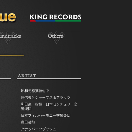
ARTIST
昭和元禄落語心中
原信夫とシャープス＆フラッツ
和田薫 指揮 日本センチュリー交
響楽団
日本フィルハーモニー交響楽団
織田哲郎
クナッパーツブッシュ