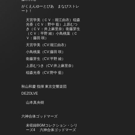
がくえんゆーとぴあ まなびストレ
ート！
天宮学美（ＣＶ：堀江由衣）稲森
光香（ＣＶ：野中 藍）上原むつ
き（ＣＶ：井上麻里奈）衛藤芽生
（ＣＶ：平野 綾）小鳥桃葉（Ｃ
Ｖ：藤田 咲）
天宮学美（CV:堀江由衣）
小鳥桃葉（CV:藤田 咲）
衛藤芽生（CV:平野 綾）
上原むつき（CV:井上麻里奈）
稲森光香（CV:野中 藍）
秋山和慶 指揮 東京交響楽団
DEZOLVE
山本真央樹
六神合体ゴッドマーズ
未収録BGMコレクション・シリ
ーズ4 六神合体ゴッドマーズ