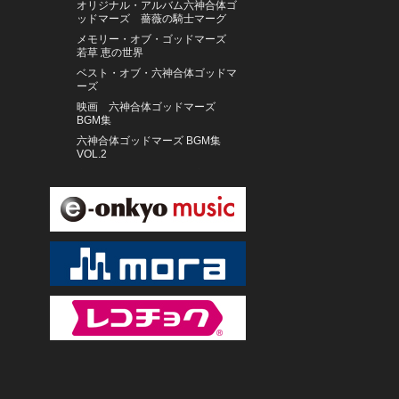
オリジナル・アルバム六神合体ゴ
ッドマーズ 薔薇の騎士マーグ
メモリー・オブ・ゴッドマーズ
若草 恵の世界
ベスト・オブ・六神合体ゴッドマ
ーズ
映画 六神合体ゴッドマーズ
BGM集
六神合体ゴッドマーズ BGM集
VOL.2
六神合体ゴッドマーズ 音楽集
ウルフ＝ディーター・シャーフ（フ
ルート）、他
アナ・デ・ラ・ヴェガ（フルー
ト） イギリス室内管弦楽団
峰厚介 ミーツ 渋谷毅＆林栄一
アリサ・ワイラースタイン（チェ
ロ） トロンハイム・ソロイスツ
クリストファー・ヤコブソン（オル
ガン）
ORQUESTA DE LA LUZ
CYANOTYPE