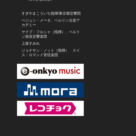
すぎやまこういち指揮/東京都交響団
ベジュン・メータ、ベルリン古楽ア
カデミー
ヤクブ・フルシャ（指揮）、ベルリ
ン放送交響楽団
上坂すみれ
ジョナサン・ノット（指揮） スイ
ス・ロマンド管弦楽団
住谷美帆
タマラ・ステファノヴィチ（ピア
ノ）
石丸由佳
有賀誠門と打楽器アンサンブル
牧山純子ニュープロジェクト
ドミニク・ヴィス
菊地雅章
森園勝敏
増尾好秋
和田薫／東京フィルハーモニー交響
楽団