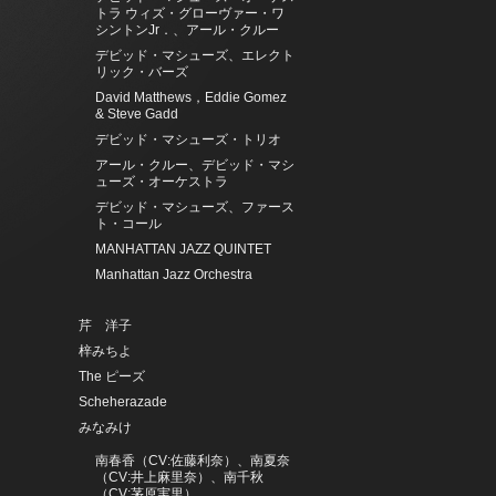
トラ ウィズ・グローヴァー・ワ
シントンJr．、アール・クルー
デビッド・マシューズ、エレクト
リック・バーズ
David Matthews，Eddie Gomez
& Steve Gadd
デビッド・マシューズ・トリオ
アール・クルー、デビッド・マシ
ューズ・オーケストラ
デビッド・マシューズ、ファース
ト・コール
MANHATTAN JAZZ QUINTET
Manhattan Jazz Orchestra
芹 洋子
梓みちよ
The ピーズ
Scheherazade
みなみけ
南春香（CV:佐藤利奈）、南夏奈
（CV:井上麻里奈）、南千秋
（CV:茅原実里）