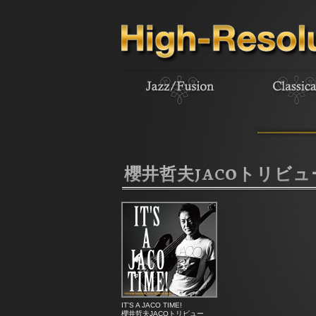
櫻井哲夫JACOトリビ
IT’S A JACO TIME!
櫻井哲夫JACOトリビュー