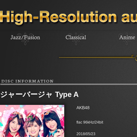
DISC INFORMATION
ジャーバージャ Type A
AKB48
flac 96kHz/24bit
2018/05/23