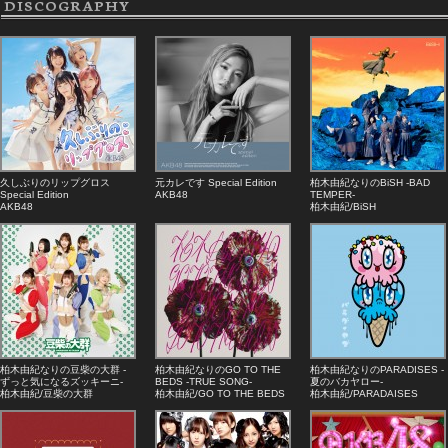
DISCOGRAPHY
久しぶりのリップグロス
元カレです Special Edition
柏木由紀なりのBiSH -BAD
Special Edition
AKB48
TEMPER-
AKB48
柏木由紀/BiSH
柏木由紀なりの豆柴の大群 -
柏木由紀なりのGO TO THE
柏木由紀なりのPARADISES -
ずっと気になるズッキーニ-
BEDS -TRUE SONG-
夏のバカヤロー-
柏木由紀/豆柴の大群
柏木由紀/GO TO THE BEDS
柏木由紀/PARADAISES