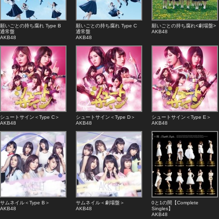
願いごとの持ち腐れ Type B
願いごとの持ち腐れ Type C
願いごとの持ち腐れ<劇場盤>
通常盤
通常盤
AKB48
AKB48
AKB48
シュートサイン＜Type C＞
シュートサイン＜Type D＞
シュートサイン＜Type E＞
AKB48
AKB48
AKB48
サムネイル＜Type B＞
サムネイル＜劇場盤＞
0と1の間【Complete
AKB48
AKB48
Singles】
AKB48