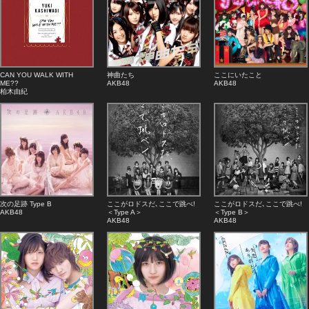
CAN YOU WALK WITH
神曲たち
ここにいたこと
ME??
AKB48
AKB48
柏木由紀
次の足跡 Type B
ここがロドスだ､ここで跳べ!
ここがロドスだ､ここで跳べ!
AKB48
＜Type A＞
＜Type B＞
AKB48
AKB48