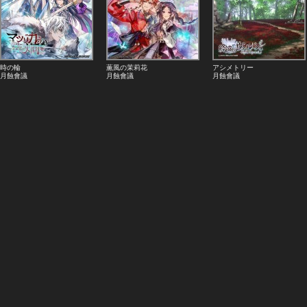
時の輪
薫風の茉莉花
アシメトリー
月蝕會議
月蝕會議
月蝕會議