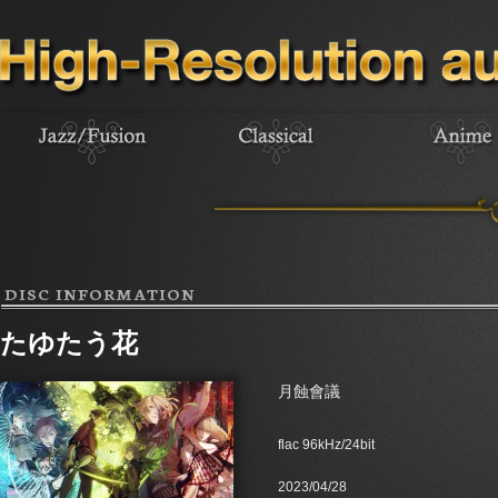
DISC INFORMATION
たゆたう花
月蝕會議
flac 96kHz/24bit
2023/04/28