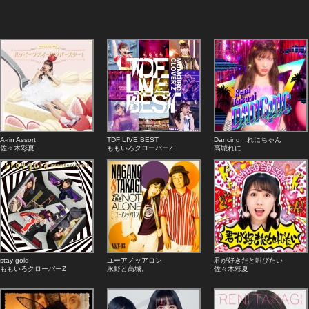
A-rin Assort
TDF LIVE BEST
Dancing れにちゃん
佐々木彩夏
ももいろクローバーZ
高城れに
stay gold
ユーアノッアロン
君が好きだと叫びたい
ももいろクローバーZ
永野と高城。
佐々木彩夏