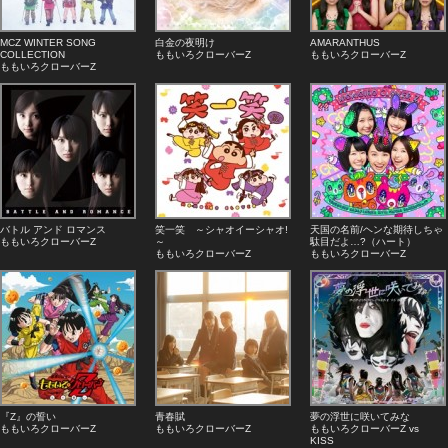
MCZ WINTER SONG
白金の夜明け
AMARANTHUS
COLLECTION
ももいろクローバーZ
ももいろクローバーZ
ももいろクローバーZ
バトル アンド ロマンス
笑一笑 ～シャオイーシャオ!
天国の名前/ヘンな期待しちゃ
ももいろクローバーZ
～
駄目だよ…?（ハート）
ももいろクローバーZ
ももいろクローバーZ
『Z』の誓い
青春賦
夢の浮世に咲いてみな
ももいろクローバーZ
ももいろクローバーZ
ももいろクローバーZ vs
KISS