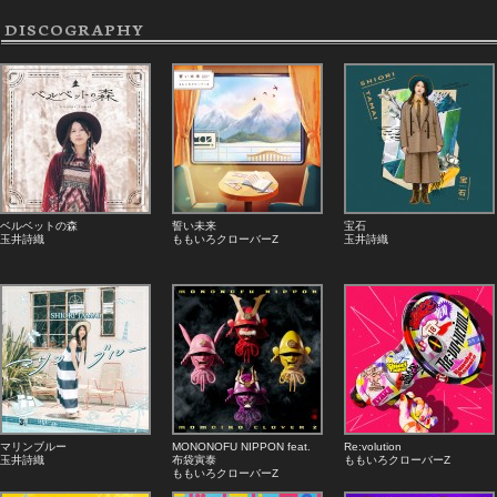
DISCOGRAPHY
ベルベットの森
誓い未来
宝石
玉井詩織
ももいろクローバーZ
玉井詩織
マリンブルー
MONONOFU NIPPON feat.
Re:volution
玉井詩織
布袋寅泰
ももいろクローバーZ
ももいろクローバーZ