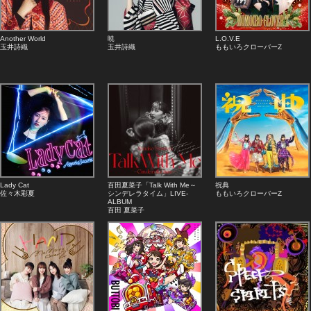
Another World
暁
L.O.V.E
玉井詩織
玉井詩織
ももいろクローバーZ
Lady Cat
百田夏菜子「Talk With Me～
祝典
佐々木彩夏
シンデレラタイム」LIVE-
ももいろクローバーZ
ALBUM
百田 夏菜子