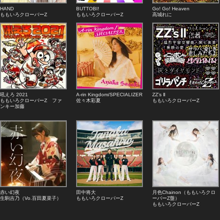
HAND
BUTTOBI!
Go! Go! Heaven
ももいろクローバーZ
ももいろクローバーZ
高城れに
吼えろ 2021
A-rin Kingdom/SPECIALIZER
ZZ’s Ⅱ
ももいろクローバーZ ファ
佐々木彩夏
ももいろクローバーZ
ンキー加藤
赤い幻夜
田中将大
月色Chainon（ももいろクロ
生駒吉乃（Vo.百田夏菜子）
ももいろクローバーZ
ーバーZ盤）
ももいろクローバーZ