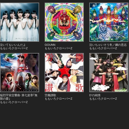
泣いてもいいんだよ
GOUNN
泣いちゃいそう冬／鋼の意志
ももいろクローバーZ
ももいろクローバーZ
ももいろクローバーZ
猛烈宇宙交響曲･第七楽章｢無
労働讃歌
D’の純情
限の愛｣
ももいろクローバーZ
ももいろクローバーZ
ももいろクローバーZ