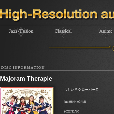
DISC INFORMATION
Majoram Therapie
ももいろクローバーZ
flac 96kHz/24bit
2022/11/30