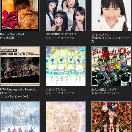
Bunny Gone Bad
MOMOIRO CLOVER Z
じれったいな
佐々木彩夏
ももいろクローバーZ
高城れに(ももいろクローバー
Z)
MTV Unplugged：Momoiro
天国のでたらめ
あんた飛ばしすぎ!!
Clover Z
ももいろクローバーZ
ももいろクローバーZ
ももいろクローバーZ