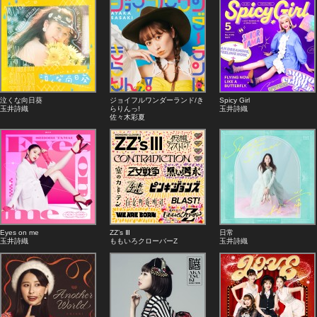
泣くな向日葵
ジョイフルワンダーランド/き
Spicy Girl
玉井詩織
らりんっ!
玉井詩織
佐々木彩夏
Eyes on me
ZZ’s Ⅲ
日常
玉井詩織
ももいろクローバーZ
玉井詩織