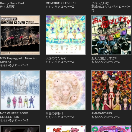
Bunny Gone Bad
MOMOIRO CLOVER Z
じれったいな
佐々木彩夏
ももいろクローバーZ
高城れに(ももいろクローバー
Z)
MTV Unplugged：Momoiro
天国のでたらめ
あんた飛ばしすぎ!!
Clover Z
ももいろクローバーZ
ももいろクローバーZ
ももいろクローバーZ
MCZ WINTER SONG
白金の夜明け
AMARANTHUS
COLLECTION
ももいろクローバーZ
ももいろクローバーZ
ももいろクローバーZ