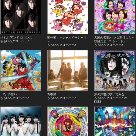
バトル アンド ロマンス
笑一笑 ～シャオイーシャオ!
天国の名前/ヘンな期待しちゃ
ももいろクローバーZ
～
駄目だよ…?（ハート）
ももいろクローバーZ
ももいろクローバーZ
『Z』の誓い
青春賦
夢の浮世に咲いてみな
ももいろクローバーZ
ももいろクローバーZ
ももいろクローバーZ vs
KISS