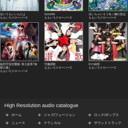
泣いてもいいんだよ
GOUNN
泣いちゃいそう冬／鋼の意志
ももいろクローバーZ
ももいろクローバーZ
ももいろクローバーZ
猛烈宇宙交響曲･第七楽章｢無
労働讃歌
D’の純情
限の愛｣
ももいろクローバーZ
ももいろクローバーZ
ももいろクローバーZ
High Resolution audio catalogue
ホーム
ジャズ/フュージョン
ロック/ポップス
ニュース
クラシカル
サウンドトラック