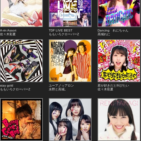
A-rin Assort
TDF LIVE BEST
Dancing れにちゃん
佐々木彩夏
ももいろクローバーZ
高城れに
stay gold
ユーアノッアロン
君が好きだと叫びたい
ももいろクローバーZ
永野と高城。
佐々木彩夏