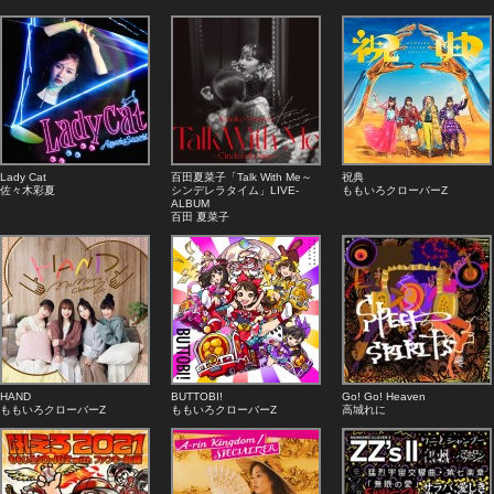
Lady Cat
百田夏菜子「Talk With Me～
祝典
佐々木彩夏
シンデレラタイム」LIVE-
ももいろクローバーZ
ALBUM
百田 夏菜子
HAND
BUTTOBI!
Go! Go! Heaven
ももいろクローバーZ
ももいろクローバーZ
高城れに