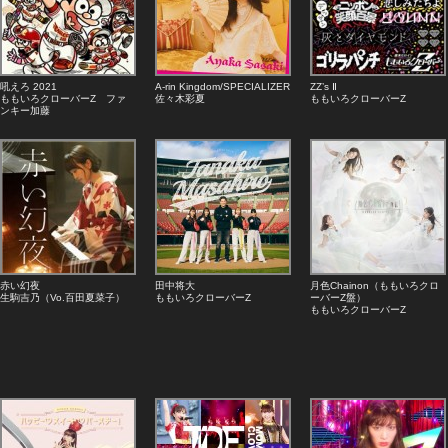
吼えろ 2021
A-rin Kingdom/SPECIALIZER
ZZ’s Ⅱ
ももいろクローバーZ ファ
佐々木彩夏
ももいろクローバーZ
ンキー加藤
赤い幻夜
田中将大
月色Chainon（ももいろクロ
生駒吉乃（Vo.百田夏菜子）
ももいろクローバーZ
ーバーZ盤）
ももいろクローバーZ