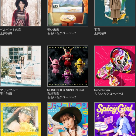
ベルベットの森
誓い未来
宝石
玉井詩織
ももいろクローバーZ
玉井詩織
マリンブルー
MONONOFU NIPPON feat.
Re:volution
玉井詩織
布袋寅泰
ももいろクローバーZ
ももいろクローバーZ