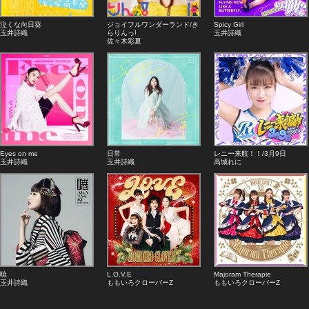
泣くな向日葵
ジョイフルワンダーランド/き
Spicy Girl
玉井詩織
らりんっ!
玉井詩織
佐々木彩夏
Eyes on me
日常
レニー来航！！/3月9日
玉井詩織
玉井詩織
高城れに
暁
L.O.V.E
Majoram Therapie
玉井詩織
ももいろクローバーZ
ももいろクローバーZ