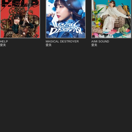
HELP
MAGICAL DESTROYER
AIMI SOUND
愛美
愛美
愛美