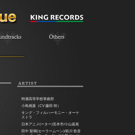
ARTIST
時瀬高等学校箏曲部
小鳥桃葉（CV:藤田 咲）
キング・フィルハーモニー・オーケ
ストラ
日本アニメ(ーター)見本市/小山嘉嵩
田中 梨瑚(セーラームーン)/前川 歌音