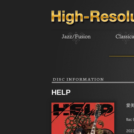
DISC INFORMATION
HELP
愛
flac
2023