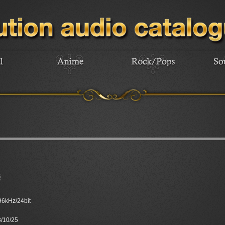
美
 96kHz/24bit
/10/25