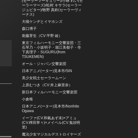
(セーラーマーキュリー)/小林 れい(セ
ーラーマーズ)/松村 キサラ(セーラー
ジュピター)/牧野 真鈴(セーラーヴィ
ーナス)
大槻ケンヂとイヤホンズ
森口博子
衛藤芽生（CV:平野 綾）
東京フィルハーモニー交響楽団・三
石琴乃・小坂明子・堀江美都子・寺
下真理子・SUGURU(from
TSUKEMEN)
オール・ジャパン交響楽団
日本アニメ(ーター)見本市/SiN
美少女戦士セーラームーン
上原むつき（CV:井上麻里奈）
新日本フィルハーモニー交響楽団
小倉唯
日本アニメ(ーター)見本市/Norihito
Ogawa
イーファ(CV.和氣あず未)×アミュ
(CV.稗田寧々)×メイベル(CV.鬼頭明
里)
魔法少女マジカルデストロイヤーズ