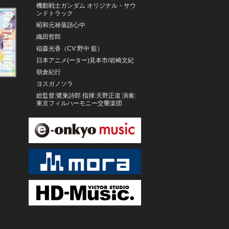
機動戦士ガンダム オリジナル・サウ
ンドトラック
昭和元禄落語心中
織田哲郎
稲森光香（CV:野中 藍）
日本アニメ(ーター)見本市/岩崎文紀
朝倉紀行
ヨスガノソラ
総監督:鷺巣詩郎 指揮:天野正道 演奏:
東京フィルハーモニー交響楽団
日本アニメ(ーター)見本市/保坂修平
菅野祐悟
岡咲美保
長瀞さん(CV.上坂すみれ)、センパイ
(CV.山下大輝)
美少女戦士セーラームーンCosmos
雅マモル
未収録BGMコレクション・シリーズ
4 六神合体ゴッドマーズ
日本アニメ(ーター)見本市/インビジ
ブル・デザインズ・ラボ