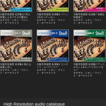
大阪市音楽団 名演集10 邦人
大阪市音楽団 名演集8 バーン
大阪市音楽団 名演集7 名曲を
作家によるブラスの響き2
ズ&モーゲンセン
吹奏楽で
オオサカ・シオン・ウイン
オオサカ・シオン・ウイン
オオサカ・シオン・ウイン
ド・オーケストラ
ド・オーケストラ
ド・オーケストラ
大阪市音楽団 名演集4 新たな
大阪市音楽団 名演集3 コンサ
大阪市音楽団 名演集2 アッペ
名曲と共に
ート・レパートリー
ルモント&スパークのハーモ
オオサカ・シオン・ウイン
オオサカ・シオン・ウイン
ニー
ド・オーケストラ
ド・オーケストラ
オオサカ・シオン・ウイン
ド・オーケストラ
High Resolution audio catalogue