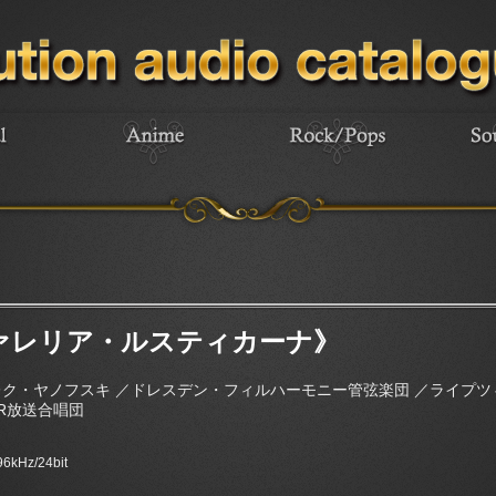
ヴァレリア・ルスティカーナ》
レク・ヤノフスキ ／ドレスデン・フィルハーモニー管弦楽団 ／ライプツ
R放送合唱団
 96kHz/24bit