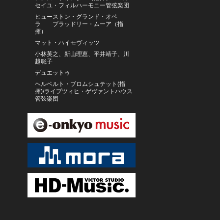
セイユ・フィルハーモニー管弦楽団
ヒューストン・グランド・オペ
ラ ブラッドリー・ムーア（指
揮）
マット・ハイモヴィッツ
小林英之、新山理恵、平井靖子、川
越聡子
デュエットゥ
ヘルベルト・ブロムシュテット(指
揮)/ライプツィヒ・ゲヴァントハウス
管弦楽団
ロンドン・フィルム・フェスティヴ
ァル・オーケストラ
大井健
藤木大地
秋山和慶 指揮 東京交響楽団
ウルフ＝ディーター・シャーフ（フ
ルート）、他
アナ・デ・ラ・ヴェガ（フルー
ト） イギリス室内管弦楽団
アリサ・ワイラースタイン（チェ
ロ） トロンハイム・ソロイスツ
アラベラ・美歩・シュタインバッハ