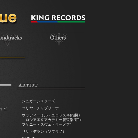
ARTIST
シュガーシスターズ
ィヒ
ユリヤ・チャプリーナ
ウラディーミル・ユロフスキ(指揮)
ロシア国立アカデミー管弦楽団"エ
フゲニー・スヴェトラーノフ"
リサ・デラン（ソプラノ）