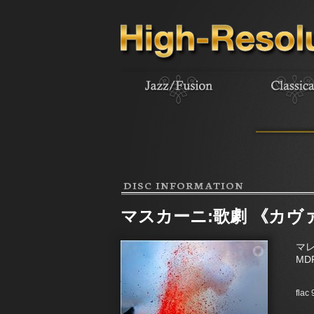
DISC INFORMATION
マスカーニ:歌劇 《カ
マ
MD
flac