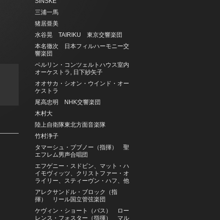
SINSKE
三浦一馬
猪居亜美
水谷晃 TAIRIKU 東京交響楽団
本名徹次 日本フィルハーモニー交
響楽団
ベルリン・コンツェルトハウス室内
オーケストラ, 日下紗矢子
オオサカ・シオン・ウインド・オー
ケストラ
尾高忠明 NHK交響楽団
木村大
陸上自衛隊東北方面音楽隊
竹村浄子
タマーシュ・ブブノー（指揮） 聖
エフレム男声合唱団
エフゲニー・スドビン、マット・ハ
イモヴィッツ、クリストファー・オ
ライリー、スティーヴン・ハフ、他
アレクサンドル・ブロック（指
揮） リール国立管弦楽団
ケヴィン・ショート（バス） ロー
レンス・フォスター（指揮） マル