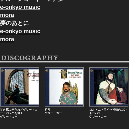
e-onkyo music
mora
夢のあとに
e-onkyo music
mora
DISCOGRAPHY
甘き死よ来たれ／ゲリー・カ
祈り
コル・ニドライ〜神技のコン
ー・バッハを弾く
ゲリー・カー
トラバス
ゲリー・カー
ゲリー・カー