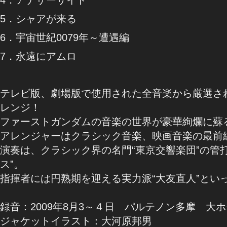
5．シャアが来る
6．宇宙世紀0079年～遭遇編
7．永遠にアムロ
テレビ版、劇場版で使用された全音楽から厳選さ
レンジ！
ファーストガンダムの音楽の世界が豪華絢爛に蘇
アレンジャーはクラシック音楽、映画音楽の最前
演奏は、クラシック界の名門“東京交響楽団”の管
ス”。
指揮者には円熟期を迎える実力派“大友直人”とい
録音：2009年8月3～４日 パルテノン多摩 大
ジャケットイラスト：大河原邦男