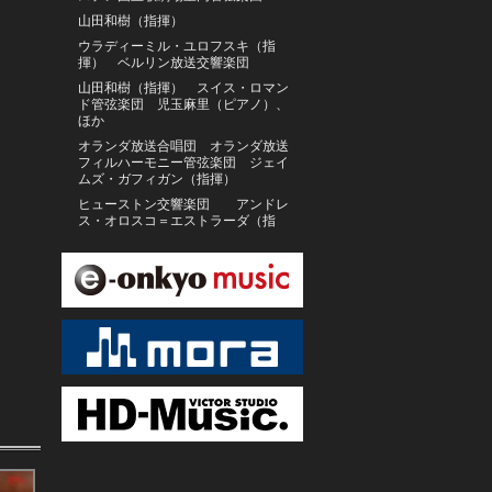
山田和樹（指揮）
ウラディーミル・ユロフスキ（指
揮） ベルリン放送交響楽団
山田和樹（指揮） スイス・ロマン
ド管弦楽団 児玉麻里（ピアノ）、
ほか
オランダ放送合唱団 オランダ放送
フィルハーモニー管弦楽団 ジェイ
ムズ・ガフィガン（指揮）
ヒューストン交響楽団 アンドレ
ス・オロスコ＝エストラーダ（指
揮）
東京メトロポリタン・ブラス・クイ
ンテット
オランダ・バロック、ウー・ウェイ
ユリア・フィッシャー
佐藤しのぶ
佐山雅弘（ピアノ）竹本泰蔵 指揮 東
京交響楽団 ／高関健 指揮 東京交響
楽団
鈴木舞
松下洋、ニキータ・ズィミン
正戸里佳