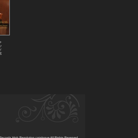
ウラディーミル・ユロフスキ指揮
ベルリン放送交響楽団 アラベラ・
美歩・シュタインバッハー（ヴァイ
オリン）
アンドレス・オロスコ＝エストラー
ダ（指揮） hr交響楽団
ユリア・フィッシャー（ヴァイオリ
ナ
ン） ロシア・ナショナル管弦楽
ツ
団 ヤコフ・クライツベルク（指
ド
揮）
弦
横山幸雄
ソフィオ・アルモニコ
山田和樹（指揮） スイス・ロマン
ド管弦楽団
ローレンス・フォスター（指揮）コ
ペンハーゲン・フィルハーモニー管
弦楽団
米良美一 日本フィルハーモニー交
響楽団
フランチェスコ・ピエモンテージ
高関健／東京交響楽団、札幌交響楽
団
マレク・ヤノフスキ ／ドレスデン・
フィルハーモニー管弦楽団 ／ライプ
Records High Resolution catalogue All Rights Reserved.