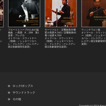
ハ
フルートとハープのための協
モーツァルト：交響曲第39番
ウィンナワルツ集
奏曲 ハ長調 K．299 第1
変ホ長調 K.543／交響曲第40
オトマール・スウィト
楽章：アレグロ
番ト短調 K.550
ー（指揮）／シュター
オトマール・スウィトナー
オトマール・スウィトナー
カペレ・ドレスデン（
ン
（指揮）／シュターツカペ
（指揮）／シュターツカペ
レスデン国立歌劇場管
レ・ドレスデン（ドレスデン
レ・ドレスデン（ドレスデン
楽団）
国立歌劇場管弦楽団）
国立歌劇場管弦楽団）
ロック/ポップス
サウンドトラック
その他
Copyright (c) 2014 King 