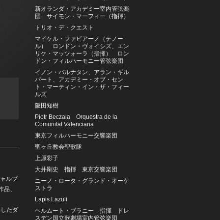
新オランダ・アカデミー室内管弦楽
団 サイモン・マーフィー（指揮）
トリオ・デ・クエスト
マイケル・ファビアーノ（テノー
ル） ロンドン・ヴォイシズ、エン
リケ・マッツォーラ（指揮） ロン
ドン・フィルハーモニー管弦楽団
イノン・バルナタン、アラン・ギル
バート、アカデミー・オブ・セン
ト・マーティン・イン・ザ・フィー
ルズ
阪田知樹
Piotr Beczala Orquestra de la
Comunitat Valenciana
東京フィルハーモニー交響楽団
聖ヶ丘教会聖歌隊
上原彩子
大井剛史 指揮 東京交響楽団
シャルプ
ニーノ・ロータ・グランド・オーケ
ストラ
作品、
Lapis Lazuli
排したダ
ヘルムート・ブラニー 指揮 ドレ
スデン国立歌劇場室内管弦楽団