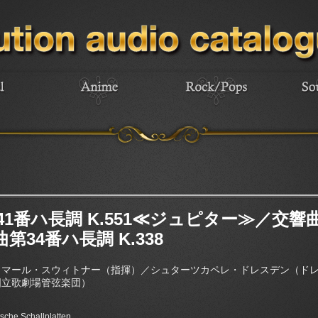
1番ハ長調 K.551≪ジュピター≫／交響
曲第34番ハ長調 K.338
トマール・スウィトナー（指揮）／シュターツカペレ・ドレスデン（ド
国立歌劇場管弦楽団）
sche Schallplatten