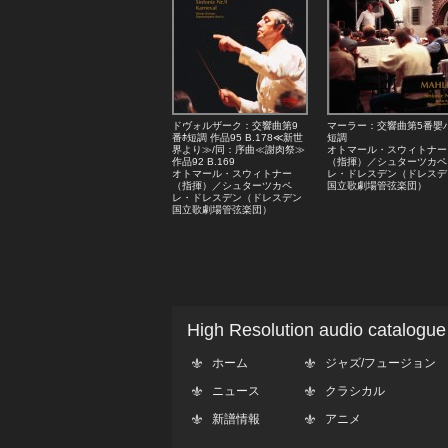
ドヴォルザーク：交響曲第9
マーラー：交響曲第5番嬰
番ﾎ短調 作品95 B.178≪新世
短調
界より≫/同：序曲≪謝肉祭≫
オトマール・スウィトナー
作品92 B.169
（指揮）／シュターツカペ
オトマール・スウィトナー
レ・ドレスデン（ドレスデ
（指揮）／シュターツカペ
国立歌劇場管弦楽団）
レ・ドレスデン（ドレスデン
国立歌劇場管弦楽団）
High Resolution audio catalogue
ホーム
ジャズ/フュージョン
ニュース
クラシカル
新譜情報
アニメ