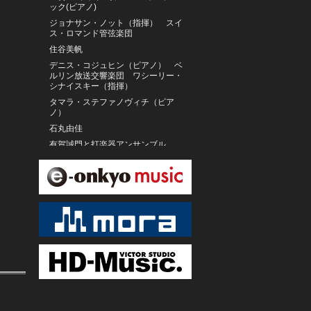
ック(ピアノ)
ジョナサン・ノット（指揮） スイ
ス・ロマンド管弦楽団
住谷美帆
デニス・コジュヒン（ピアノ） ベ
ルリン放送交響楽団 ワシーリー・
シナイスキー（指揮）
タマラ・ステファノヴィチ（ピア
ノ）
石丸由佳
有賀誠門と打楽器アンサンブル
ドミニク・ヴィス
和田薫／東京フィルハーモニー交響
楽団
パリ木の十字架少年合唱団
シュガーシスターズ
ユリヤ・チャプリーナ
ウラディーミル・ユロフスキ(指揮)
ロシア国立アカデミー管弦楽団"エ
フゲニー・スヴェトラーノフ"
リサ・デラン（ソプラノ）
SINSKE