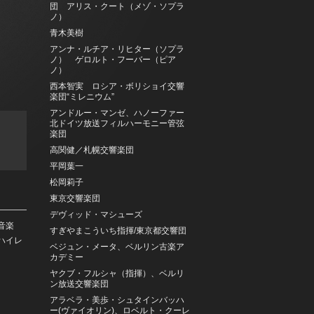
団 アリス・クート（メゾ・ソプラ
ノ）
青木美樹
アンナ・ルチア・リヒター（ソプラ
ノ） ゲロルト・フーバー（ピア
ノ）
西本智実 ロシア・ボリショイ交響
楽団“ミレニウム”
アンドルー・マンゼ、ハノーファー
北ドイツ放送フィルハーモニー管弦
楽団
高関健／札幌交響楽団
平岡葉一
松岡莉子
東京交響楽団
デヴィッド・マシューズ
音楽
すぎやまこういち指揮/東京都交響団
ハイレ
ベジュン・メータ、ベルリン古楽ア
カデミー
ヤクブ・フルシャ（指揮）、ベルリ
ン放送交響楽団
アラベラ・美歩・シュタインバッハ
ー(ヴァイオリン)、ロベルト・クーレ