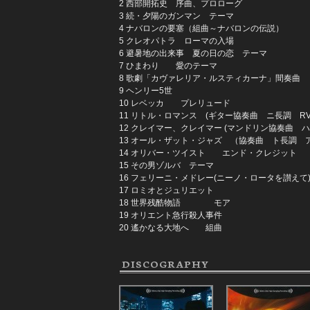
2 西部開拓史 序曲、プロローグ
3 続・夕陽のガンマン テーマ
4 ナバロンの要塞（組曲～ナバロンの伝説）
5 クレオパトラ ローマの入場
6 避暑地の出来事 夏の日の恋 テーマ
7 ひまわり 愛のテーマ
8 歌劇「カヴァレリア・ルスティカーナ」間奏曲 
9 ヘンリー5世
10 レベッカ プレリュード
11 リトル・ロマンス (ギター協奏曲 ニ長調 RV
12 クレイマー、クレイマー (マンドリン協奏曲 ハ
13 オール・ザット・ジャズ （協奏曲 ト長調 
14 オリバー・ツイスト エンド・クレジット
15 その男ゾルバ テーマ
16 フェリーニ・メドレー(ニーノ・ロータを讃えて)
17 ロミオとジュリエット
18 世界残酷物語 モア
19 オリエント急行殺人事件
20 遙かなる大地へ 組曲
DISCOGRAPHY