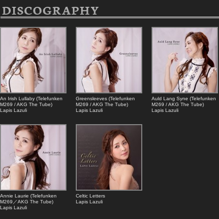
DISCOGRAPHY
An Irish Lullaby (Telefunken
Greensleeves (Telefunken
Auld Lang Syne (Telefunken
M269 / AKG The Tube)
M269 / AKG The Tube)
M269 / AKG The Tube)
Lapis Lazuli
Lapis Lazuli
Lapis Lazuli
Annie Laurie (Telefunken
Celtic Letters
M269／AKG The Tube)
Lapis Lazuli
Lapis Lazuli