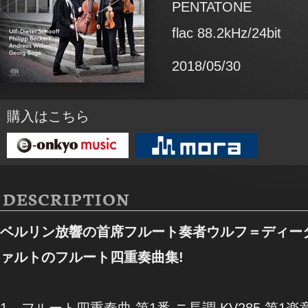
PENTATONE
flac 88.2kHz/24bit
2018/05/30
購入はこちら
DESCRIPTION
ベルリン放響の首席フルート奏者ウルフ＝ディー
ァルトのフルート四重奏曲集!
1．フルート四重奏曲 第1番 ニ長調 KV285 第1楽章 A