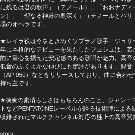
に残るは君の歌声」（テノール）、「おおナディ
ン）、「聖なる神殿の奥深く」（テノールとバリ
場のオペラです。
★レイラ役は今をときめくソプラノ歌手、ジュリー
年に本格的なデビューを果たしたフュシュは、若
的に重心を据えた安定感のある歌唱が魅力。高音
低音のふくよかな伸びにも定評があります。録音
（AP 050）などをリリースしており、曲に合わ
持ち主です。
★演奏の素晴らしさはもちろんのこと、ジャン＝
トなどPENTATONEレーベルが誇る技術陣によ
収録されたマルチチャンネル対応の極上の高音質
story