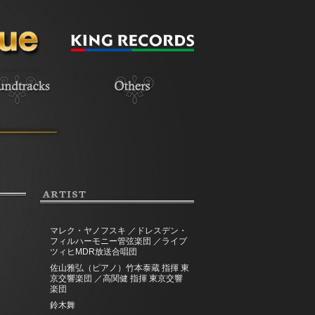
ARTIST
マレク・ヤノフスキ ／ドレスデン・
フィルハーモニー管弦楽団 ／ライプ
ツィヒMDR放送合唱団
佐山雅弘（ピアノ）竹本泰蔵 指揮 東
京交響楽団 ／高関健 指揮 東京交響
楽団
鈴木舞