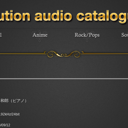
井和郎（ピアノ）
 192kHz/24bit
/09/12