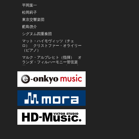
平岡葉一
松岡莉子
東京交響楽団
蓜島啓介
シグヌム四重奏団
マット・ハイモヴィッツ（チェ
ロ） クリストファー・オライリー
（ピアノ）
マルク・アルブレヒト（指揮） オ
ランダ・フィルハーモニー管弦楽
団 アリス・クート（メゾ・ソプラ
ノ）
青木美樹
アンナ・ルチア・リヒター（ソプラ
ノ） ゲロルト・フーバー（ピア
ノ）
西本智実 ロシア・ボリショイ交響
楽団“ミレニウム”
アンドルー・マンゼ、ハノーファー
北ドイツ放送フィルハーモニー管弦
楽団
高関健／札幌交響楽団
パリ木の十字架少年合唱団