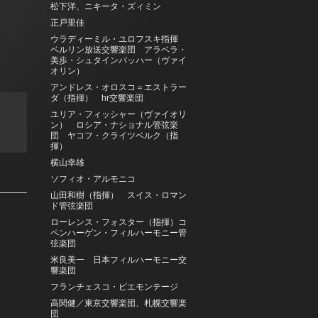
松下洋、ニキータ・ズィミン
正戸里佳
ウラディーミル・ユロフスキ指揮
ベルリン放送交響楽団 アラベラ・
美歩・シュタインバッハー（ヴァイ
オリン）
アンドレス・オロスコ＝エストラー
ダ（指揮） hr交響楽団
ユリア・フィッシャー（ヴァイオリ
ン） ロシア・ナショナル管弦楽
団 ヤコフ・クライツベルク（指
揮）
横山幸雄
ソフィオ・アルモニコ
山田和樹（指揮） スイス・ロマン
ド管弦楽団
ローレンス・フォスター（指揮）コ
ペンハーゲン・フィルハーモニー管
弦楽団
米良美一 日本フィルハーモニー交
響楽団
フランチェスコ・ピエモンテージ
高関健／東京交響楽団、札幌交響楽
団