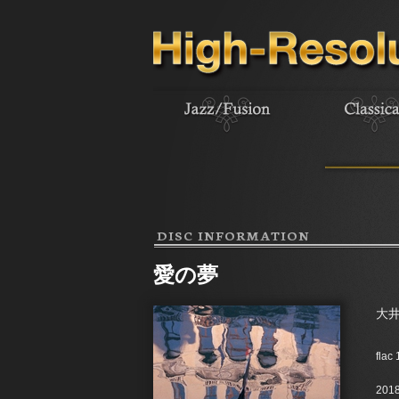
DISC INFORMATION
愛の夢
大
flac
2018