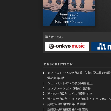
購入はこちら
DESCRIPTION
1．メフィスト・ワルツ 第1番 「村の居酒屋での踊
2．愛の夢 第3番
3．シューベルトの12の歌 第4曲 魔王
4．コンソレーション（慰め）第3番
5．巡礼の年 第1年 スイス 第5番 夕立
6．巡礼の年 第2年 イタリア 第6曲 ペトラルカのソ
7．超絶技巧練習曲集 第3番 田園
8．超絶技巧練習曲集 第12番 雪嵐