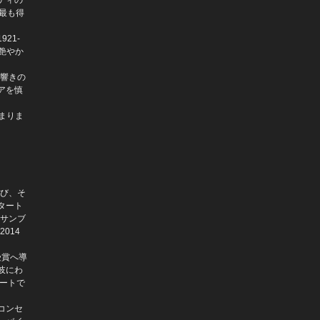
揮）
最も得
サウスダコタ合唱団 クリストフ
ァー・ジェイコブソン（オルガ
21-
ン） ブライアン・A・シュミット
艶やか
デニス・コジュヒン
。
サイモン・マーフィー
な響きの
フランシス・レイ 演奏：フランシ
アを慎
ス・レイ・オーケストラ
まりま
波多野睦美（メゾソプラノ） 高橋
悠治（ピアノ）
コロンえりか
エレファント・ハウス・クァルテッ
ト
カメラータ・デュ・レマン
学び、そ
波多野睦美
タート
ンサンブ
美少女戦士セーラームーン
014
尾崎未空
東京フィルハーモニー交響楽団・三
受賞へ導
石琴乃・小坂明子・堀江美都子・寺
岐にわ
下真理子・SUGURU(from
サートで
TSUKEMEN)
オール・ジャパン交響楽団
コンセ
アンドレス・オロスコ＝エストラー