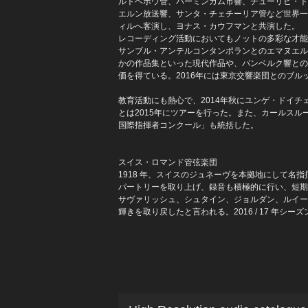
ルトヘボウ管、バーミンガム市響、チューリヒ・ト
エルン放送響、サンタ・チェチーリア管など世界一流
ィルへ客演し、ヨナス・カウフマンと共演した。
レコーディング活動においてもノットの多彩な才能が
サンブル・アンテルコンタンポランとのエマヌエル
かの作品集といった現代作品や、バンベルク響との
価を得ている。2016年には東京交響楽団とのブルック
教育活動にも熱心で、2014年秋にユンゲ・ドイ
とは2015年にツアーを行った。また、カールス
国際指揮者コンクール」も統括した。
スイス・ロマンド管弦楽団
1918 年、スイスのジュネーヴを本拠地にして
パートリーを取り上げ、録音も積極的に行い、短期
サヴァリッシュ、シュタイン、ジョルダン、ルイージ
輝きを取り戻したと言われる。2016 / 17 年