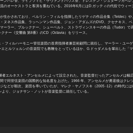
ーンハレ管、ライプツィヒ・ゲヴァントハウス管、ドレスデン・シュターツカペレ
のオーケストラと客演を重ねている。2016年6月にはD.ガッティの代役でウィー
生かされており、ベルリン・フィルを指揮したリゲティの作品全集（Teldec）や
・ヌネス作品集、ラッヘンマン作品集、ジョン・アダムズのDVD、クセナキス、ベ
マーラー、ブルックナー、シューベルト、ストラヴィンスキーの作品（Tudor）で
ナー《交響曲 第8番》のCD（Octavia）をリリース。
チェ・フィルハーモニー管弦楽団の首席指揮者兼芸術顧問に就任し、マーラー・ユー
ルーエとルツェルンの音楽院でも教鞭をとっているほか、G.ドゥダメルを輩出した「
名指揮者エルネスト・アンセルメによって設立された。音楽監督だったアンセルメは幅
間で同管弦楽団の国際的な知名度を上げた。1966 年、アンセルメが勇退後はクレ
などが順次、楽団を率いていたが、マレク・ヤノフスキ（2005 -12）の時代には
シーズンより、ジョナサン・ノットが音楽監督に就任している。