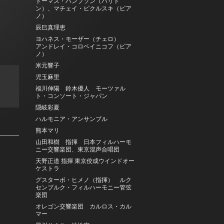
トーマス・ハンプソン（バリト
ン）、マチェイ・ピクルスキ（ピア
ノ）
辰巳真理恵
ヨハネス・モーザー（チェロ）
アンドレイ・コロベイニコフ（ピア
ノ）
米元響子
児玉麻里
福川伸陽 鈴木優人 モーツァル
ト・コンソート・ジャパン
隠岐彩夏
ハルモニア・アンサンブル
熊本マリ
山田和樹 指揮 日本フィルハーモ
ニー交響楽団、東京混声合唱団
天野正道 指揮 東京佼成ウインドオー
ケストラ
グスターボ・ヒメノ（指揮） ルク
センブルク・フィルハーモニー管弦
楽団
オレゴン交響楽団 カルロス・カル
マー