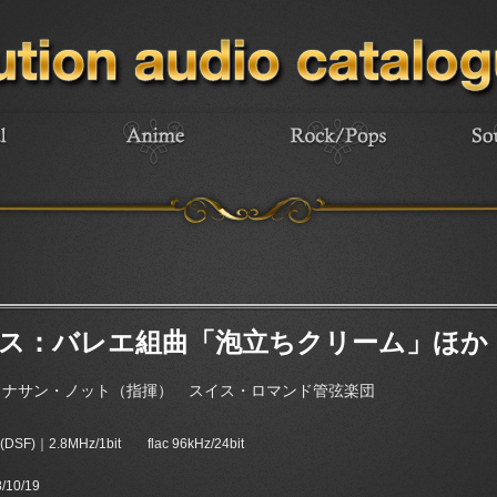
ス：バレエ組曲「泡立ちクリーム」ほか
ョナサン・ノット（指揮） スイス・ロマンド管弦楽団
(DSF)｜2.8MHz/1bit flac 96kHz/24bit
/10/19