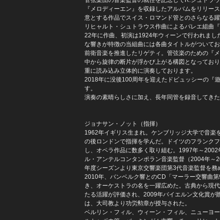
『メロディーエン』を収録したアルバムをリリース
意とする作品でスイス・ロマンド管とのさらなる躍
リヒャルト・シュトラウス作曲によるバレエ組曲『泡
22年に作曲、初演は1924年ウィーンで行われま
な響きが特徴の当組曲には各曲タイトルがついてお
前衛音楽を推進したリゲティ。管弦楽のための『メ
中から旋律の断片が浮かび上がる構図となっており
重に読み込み立体的に演奏しております。
2018年に没後100周年を迎えたドビュッシーの
す。
演奏の素晴らしさに加え、長年同管を録音してきたP
ジョナサン・ノット（指揮）
1962年イギリス生まれ。ケンブリッジ大学で音
の後ロンドンで指揮を学んだ。ドイツのフランクフ
し、オペラ作品に数多く取り組む。1997年～200
ル・アンテルコンタンポラン音楽監督（2004年～20
年度シーズンより東京交響楽団第3代音楽監督を務め
2010年、バンベルク響とのCD「マーラー交響曲
き、オーケストラの名を一躍広めた。古典から現代
たる活躍が評価され、2009年バイエルン文化賞が
は、大司教より功労勲章が授与された。
ベルリン・フィル、ウィーン・フィル、ニューヨー