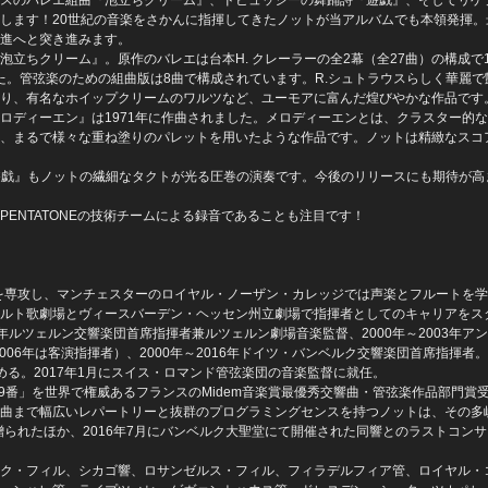
します！20世紀の音楽をさかんに指揮してきたノットが当アルバムでも本領発揮。
進へと突き進みます。
立ちクリーム』。原作のバレエは台本H. クレーラーの全2幕（全27曲）の構成で19
した。管弦楽のための組曲版は8曲で構成されています。R.シュトラウスらしく華麗で
り、有名なホイップクリームのワルツなど、ユーモアに富んだ煌びやかな作品です
ロディーエン』は1971年に作曲されました。メロディーエンとは、クラスター的
、まるで様々な重ね塗りのパレットを用いたような作品です。ノットは精緻なスコ
『遊戯』もノットの繊細なタクトが光る圧巻の演奏です。今後のリリースにも期待が高
ENTATONEの技術チームによる録音であることも注目です！
楽を専攻し、マンチェスターのロイヤル・ノーザン・カレッジでは声楽とフルートを
ルト歌劇場とヴィースバーデン・ヘッセン州立劇場で指揮者としてのキャリアをス
2年ルツェルン交響楽団首席指揮者兼ルツェルン劇場音楽監督、2000年～2003年ア
06年は客演指揮者）、2000年～2016年ドイツ・バンベルク交響楽団首席指揮者。2
る。2017年1月にスイス・ロマンド管弦楽団の音楽監督に就任。
第9番」を世界で権威あるフランスのMidem音楽賞最優秀交響曲・管弦楽作品部門賞
曲まで幅広いレパートリーと抜群のプログラミングセンスを持つノットは、その多
贈られたほか、2016年7月にバンベルク大聖堂にて開催された同響とのラストコン
ク・フィル、シカゴ響、ロサンゼルス・フィル、フィラデルフィア管、ロイヤル・