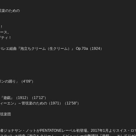
弦楽のための
場！
ース。
ゲティ！
：バレエ組曲『泡立ちクリーム（生クリーム）』 Op.70a（1924）
の踊り」（4’09”）
遊戯』（1912）（17’12”）
ィーエン』～管弦楽のための（1971）（12’58”）
弦楽団
ジョナサン・ノットがPENTATONEレーベル初登場。2017年1月よりスイス・ロ
ウスのバレエ組曲『泡立ちクリーム』、ドビュッシーの舞踊詩『遊戯』、そしてリゲ