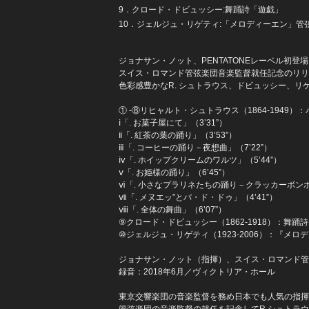
9．クロード・ドビュッシー:舞踊詩「遊戯」
10．ジェルジュ・リゲティ:「メロディーエン」管
ジョナサン・ノット、PENTATONEレーベル初登
スイス・ロマンド管弦楽団音楽監督就任記念のリリ
色彩感豊かなR. シュトラウス、ドビュッシー、リ
① -⑧リヒャルト・シュトラウス（1864-1949）
ⅰ「. お菓子屋にて」（3’31”）
ⅱ「. 紅茶の葉の踊り」（3’53”）
ⅲ「. コーヒーの踊り－夜想曲」（7’22”）
ⅳ「. ホイップクリームのワルツ」（5’44”）
ⅴ「. お姫様の踊り」（6’45”）
ⅵ「. 小さなプラリネたちの踊り－クラッカーボンボン
ⅶ「. メヌエッ”とパ・ド・ドゥ」（4’41”）
ⅷ「. 全体の舞曲」（6’07”）
⑨クロード・ドビュッシー（1862-1918）：舞踊詩『
⑩ジェルジュ・リゲティ（1923-2006）：『メロデ
ジョナサン・ノット（指揮）、スイス・ロマンド管
録音：2018年6月／ヴィクトリア・ホール
東京交響楽団の音楽監督を務め日本でも人気の指揮者
管弦楽団の音楽監督の就任を記念してR.シュトラ