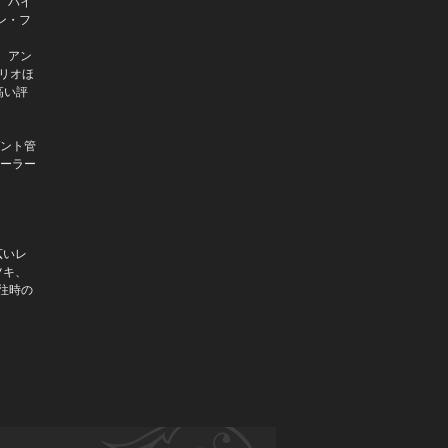
、バイ
ダ（指揮） ヒューストン交響楽団&
ン・フ
合唱団
木村大×榊原大
、アン
マット・ハイモヴィッツ（チェ
リオほ
ロ）、エフゲニー・スドビン（ピア
高い評
ノ）、ほか
カルロス・カルマー（指揮） オレ
ゴン交響楽団
ゲント管
マーラー
アンドレス・オロスコ=エストラーダ
（指揮）フランクフルト放送交響楽
団
ヨハネス・モーザー(チェロ) ベルリ
ン放送交響楽団 トマス・スナゴー
(指揮)
広いレ
辻本玲
ツキ、
往時の
山田和樹（指揮）スイス・ロマンド
管弦楽団 クリストファー・ジェイ
コブソン（オルガン）
ギリ・シュワルツマン、ガイ・ブラ
ウンシュタイン、アミハイ・グロ
ス、アリサ・ワイラースタイン
ミケーレ・マリオッティ、ボローニ
ャ・テアトロ・コムナーレ管弦楽団
フランチェスコ・コルティ、イル・