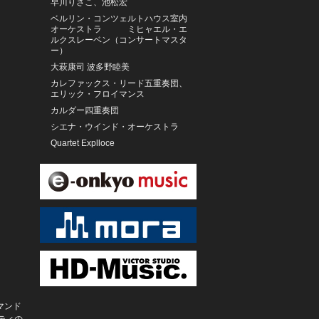
早川りさこ、池松宏
ベルリン・コンツェルトハウス室内
オーケストラ ミヒャエル・エ
ルクスレーベン（コンサートマスタ
ー）
大萩康司 波多野睦美
カレファックス・リード五重奏団、
エリック・フロイマンス
カルダー四重奏団
シエナ・ウインド・オーケストラ
Quartet Explloce
キング・フィルハーモニー・オーケ
ストラ
アンドルー・マンゼ（指揮） ハノ
ーファー北ドイツ放送フィルハーモ
ニー管弦楽団
フランチェスカ・アスプロモンテ
（ソプラノ）、エンリコ・オノフリ
（指揮）、イル・ポモ・ドーロ
アラベラ・美歩・シュタインバッハ
ー（ヴァイオリン）、ルツェルン祝
祭弦楽合奏団
ロシア・ナショナル管弦楽団 イラ
マンド
リオン・アルフェエフ府主教（指
ティの