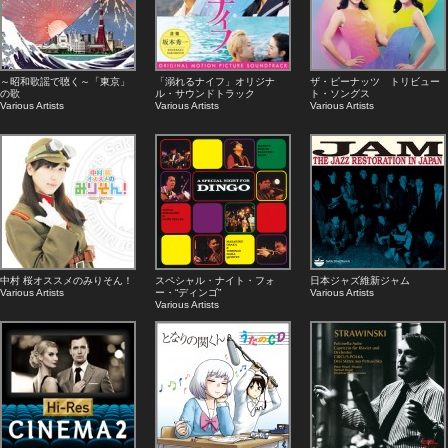
～昭和歌謡で聴く～「東京」
「溺れるナイフ」オリジナ
ザ・ピーナッツ トリビュー
の歌
ル・サウンドトラック
ト・ソングス
Various Artists
Various Artists
Various Artists
中村 桜オススメのみりそん！
スペシャル・ナイト・フォ
日本ジャズ維新ジャム
Various Artists
ー・“ディンゴ”
Various Artists
Various Artists