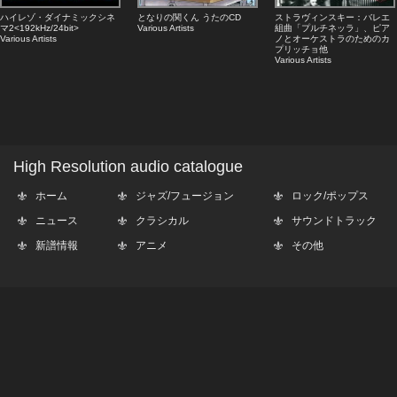
ハイレゾ・ダイナミックシネ
となりの関くん うたのCD
ストラヴィンスキー：バレエ
マ2<192kHz/24bit>
Various Artists
組曲「プルチネッラ」、ピア
Various Artists
ノとオーケストラのためのカ
プリッチョ他
Various Artists
High Resolution audio catalogue
ホーム
ジャズ/フュージョン
ロック/ポップス
ニュース
クラシカル
サウンドトラック
新譜情報
アニメ
その他