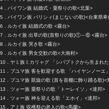
4．パイワン族 結婚式・粟祭りの歌<北葉>
5．パイワン族 パリシィ(まじないの歌)<台東県卑
6．ルカイ族 結婚式の歌 <霧台>
7．ルカイ族 出草の歌(首祭りの歌)①～⑥ <霧台>
8．ルカイ族 哭き歌 <霧台>
9．ルカイ族 男女交歓の歌<大南村>
10．ヤミ族ミカリャグ 「シパプトクから生まれた
11．プユマ族 客を歓迎する歌 「ハイヤンノーエ
12．プユマ族 凱旋の歌 (首を首棚に飾り踊る歌)<
13．ツォー族 粟祭りの歌「トーレイソ」<達邦>
14．ツォー族 神を迎える歌「エホイ」<達邦>
15．アミ族 収穫祭の老人の歌<馬蘭>