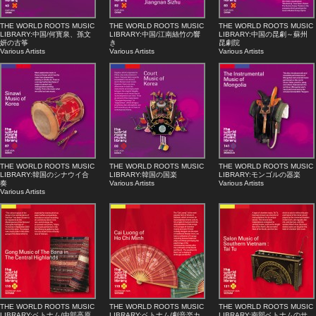
THE WORLD ROOTS MUSIC
THE WORLD ROOTS MUSIC
THE WORLD ROOTS MUSIC
LIBRARY:中国/何寳泉、孫文
LIBRARY:中国/江南絲竹の響
LIBRARY:中国の昆劇～蘇州
妍の古筝
き
昆劇院
Various Artists
Various Artists
Various Artists
THE WORLD ROOTS MUSIC
THE WORLD ROOTS MUSIC
THE WORLD ROOTS MUSIC
LIBRARY:韓国のシナウイ合
LIBRARY:韓国の国楽
LIBRARY:モンゴルの器楽
奏
Various Artists
Various Artists
Various Artists
THE WORLD ROOTS MUSIC
THE WORLD ROOTS MUSIC
THE WORLD ROOTS MUSIC
LIBRARY:ベトナム/中部高原
LIBRARY:ベトナム/劇音楽カ
LIBRARY:南部ベトナムのサ