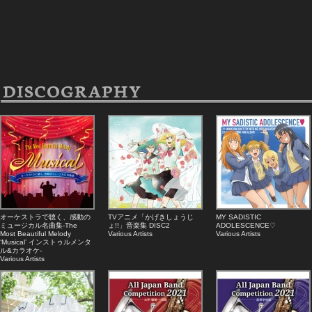
DISCOGRAPHY
オーケストラで聴く、感動の
TVアニメ「かげきしょうじ
MY SADISTIC
ミュージカル名曲集-The
ょ!!」音楽集 DISC2
ADOLESCENCE♡
Most Beautiful Melody
Various Artists
Various Artists
‘Musical’ インストゥルメンタ
ル&カラオケ-
Various Artists