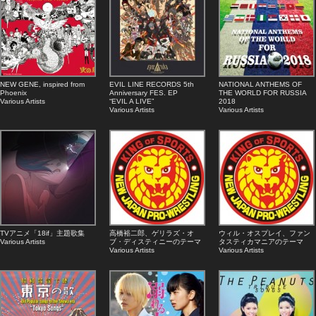
NEW GENE, inspired from
EVIL LINE RECORDS 5th
NATIONAL ANTHEMS OF
Phoenix
Anniversary FES. EP
THE WORLD FOR RUSSIA
Various Artists
“EVIL A LIVE”
2018
Various Artists
Various Artists
TVアニメ「18if」主題歌集
高橋裕二郎、ゲリラズ・オ
ウィル・オスプレイ、ファン
Various Artists
ブ・ディスティニーのテーマ
タスティカマニアのテーマ
Various Artists
Various Artists