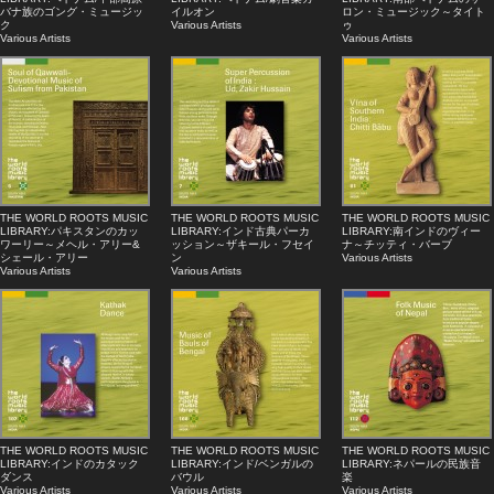
バナ族のゴング・ミュージッ
イルオン
ロン・ミュージック～タイト
ク
Various Artists
ゥ
Various Artists
Various Artists
THE WORLD ROOTS MUSIC
THE WORLD ROOTS MUSIC
THE WORLD ROOTS MUSIC
LIBRARY:パキスタンのカッ
LIBRARY:インド古典パーカ
LIBRARY:南インドのヴィー
ワーリー～メヘル・アリー&
ッション～ザキール・フセイ
ナ～チッティ・バーブ
シェール・アリー
ン
Various Artists
Various Artists
Various Artists
THE WORLD ROOTS MUSIC
THE WORLD ROOTS MUSIC
THE WORLD ROOTS MUSIC
LIBRARY:インドのカタック
LIBRARY:インド/ベンガルの
LIBRARY:ネパールの民族音
ダンス
バウル
楽
Various Artists
Various Artists
Various Artists