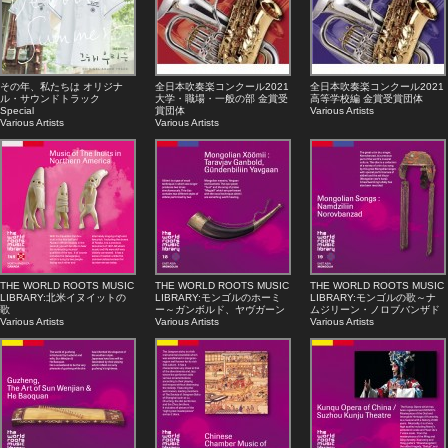
その年、私たちは オリジナ
全日本吹奏楽コンクール2021
全日本吹奏楽コンクール2021
ル・サウンドトラック
大学・職場・一般の部 金賞受
高等学校編 金賞受賞団体
Special
賞団体
Various Artists
Various Artists
Various Artists
THE WORLD ROOTS MUSIC
THE WORLD ROOTS MUSIC
THE WORLD ROOTS MUSIC
LIBRARY:北米イヌイットの
LIBRARY:モンゴルのホーミ
LIBRARY:モンゴルの歌～ナ
歌
ー～ガンボルド、ヤヴガーン
ムジリーン・ノロブバンザド
Various Artists
Various Artists
Various Artists