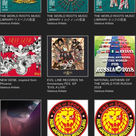
THE WORLD ROOTS MUSIC
THE WORLD ROOTS MUSIC
THE WORLD ROOTS MUSIC
LIBRARY:ウズベクの音楽
LIBRARY:トルクメンの音楽
LIBRARY:タジクの音楽
Various Artists
Various Artists
Various Artists
NEW GENE, inspired from
EVIL LINE RECORDS 5th
NATIONAL ANTHEMS OF
Phoenix
Anniversary FES. EP
THE WORLD FOR RUSSIA
Various Artists
“EVIL A LIVE”
2018
Various Artists
Various Artists