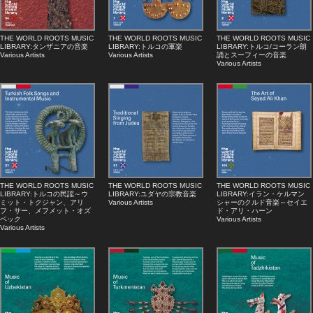
THE WORLD ROOTS MUSIC
THE WORLD ROOTS MUSIC
THE WORLD ROOTS MUSIC
LIBRARY:タンザニアの音楽
LIBRARY:トルコの軍楽
LIBRARY:トルコ/コーラン朗
Various Artists
Various Artists
誦とスーフィーの音楽
Various Artists
THE WORLD ROOTS MUSIC
THE WORLD ROOTS MUSIC
THE WORLD ROOTS MUSIC
LIBRARY:トルコの民謡～ウ
LIBRARY:ユダヤの宗教音楽
LIBRARY:イラン・ケルマン
ミット・トクジャン、アリ
Various Artists
シャーのクルド音楽～セイエ
フ・サー、メフメット・オズ
ド・アリ・ハーン
ベック
Various Artists
Various Artists