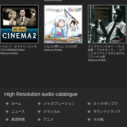
Various Artists
ハイレゾ・ダイナミックシネ
となりの関くん うたのCD
ストラヴィンスキー：バレエ
マ2<192kHz/24bit>
Various Artists
組曲「プルチネッラ」、ピア
Various Artists
ノとオーケストラのためのカ
プリッチョ他
Various Artists
High Resolution audio catalogue
ホーム
ジャズ/フュージョン
ロック/ポップス
ニュース
クラシカル
サウンドトラック
新譜情報
アニメ
その他