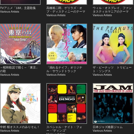
TVアニメ「18if」主題歌集
高橋裕二郎、ゲリラズ・オ
ウィル・オスプレイ、ファン
Various Artists
ブ・ディスティニーのテーマ
タスティカマニアのテーマ
Various Artists
Various Artists
～昭和歌謡で聴く～「東京」
「溺れるナイフ」オリジナ
ザ・ピーナッツ トリビュー
の歌
ル・サウンドトラック
ト・ソングス
Various Artists
Various Artists
Various Artists
中村 桜オススメのみりそん！
スペシャル・ナイト・フォ
日本ジャズ維新ジャム
Various Artists
ー・“ディンゴ”
Various Artists