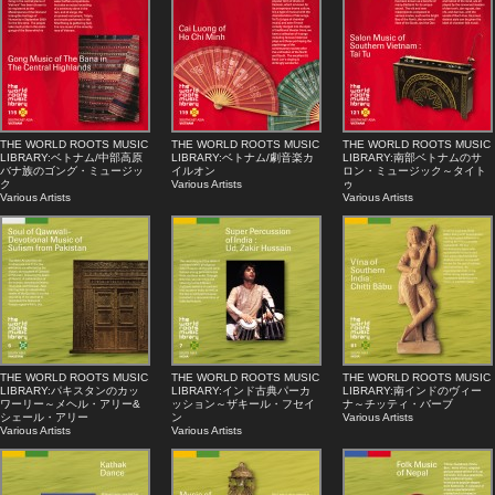
THE WORLD ROOTS MUSIC
THE WORLD ROOTS MUSIC
THE WORLD ROOTS MUSIC
LIBRARY:ベトナム/中部高原
LIBRARY:ベトナム/劇音楽カ
LIBRARY:南部ベトナムのサ
バナ族のゴング・ミュージッ
イルオン
ロン・ミュージック～タイト
ク
Various Artists
ゥ
Various Artists
Various Artists
THE WORLD ROOTS MUSIC
THE WORLD ROOTS MUSIC
THE WORLD ROOTS MUSIC
LIBRARY:パキスタンのカッ
LIBRARY:インド古典パーカ
LIBRARY:南インドのヴィー
ワーリー～メヘル・アリー&
ッション～ザキール・フセイ
ナ～チッティ・バーブ
シェール・アリー
ン
Various Artists
Various Artists
Various Artists