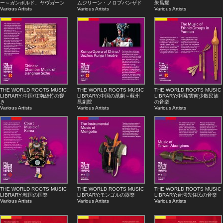
ー～ガンボルド、ヤヴガーン
ムジリーン・ノロブバンザド
朱昌耀
Various Artists
Various Artists
Various Artists
THE WORLD ROOTS MUSIC
THE WORLD ROOTS MUSIC
THE WORLD ROOTS MUSIC
LIBRARY:中国/江南絲竹の響
LIBRARY:中国の昆劇～蘇州
LIBRARY:中国/雲南少数民族
き
昆劇院
の音楽
Various Artists
Various Artists
Various Artists
THE WORLD ROOTS MUSIC
THE WORLD ROOTS MUSIC
THE WORLD ROOTS MUSIC
LIBRARY:韓国の国楽
LIBRARY:モンゴルの器楽
LIBRARY:台湾先住民の音楽
Various Artists
Various Artists
Various Artists