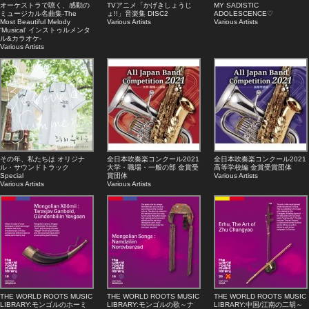
オーケストラで聴く、感動の
TVアニメ「かげきしょうじ
MY SADISTIC
ミュージカル名曲集-The
ょ!!」音楽集 DISC2
ADOLESCENCE♡
Most Beautiful Melody
Various Artists
Various Artists
‘Musical’ インストゥルメンタ
ル&カラオケ-
Various Artists
その年、私たちは オリジナ
全日本吹奏楽コンクール2021
全日本吹奏楽コンクール2021
ル・サウンドトラック
大学・職場・一般の部 金賞受
高等学校編 金賞受賞団体
Special
賞団体
Various Artists
Various Artists
Various Artists
THE WORLD ROOTS MUSIC
THE WORLD ROOTS MUSIC
THE WORLD ROOTS MUSIC
LIBRARY:モンゴルのホーミ
LIBRARY:モンゴルの歌～ナ
LIBRARY:中国/江南の二胡～