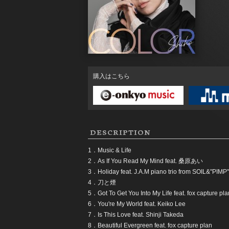
購入はこちら
DESCRIPTION
1．Music & Life
2．As If You Read My Mind feat. 桑原あい
3．Holiday feat. J.A.M piano trio from SOIL&"PI
4．刀と煙
5．Got To Get You Into My Life feat. fox capture pla
6．You're My World feat. Keiko Lee
7．Is This Love feat. Shinji Takeda
8．Beautiful Evergreen feat. fox capture plan