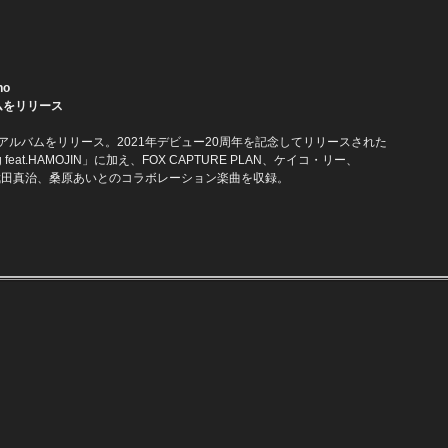
o
ムをリリース
e）が2ndアルバムをリリース。2021年デビュー20周年を記念してリリースされた
g feat.HAMOJIN」に加え、FOX CAPTURE PLAN、ケイコ・リー、
" SESSIONS、武田真治、桑原あいとのコラボレーション楽曲を収録。