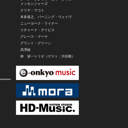
メッセンジャーズ
クリヤ・マコト
本多俊之、バーニング・ウェイヴ
ニューヨーク・ライナー
リチャード・デイビス
グレース・マーヤ
グラント・グリーン
高澤綾
林 栄一トリオ（ゲスト：渋谷毅）
菅野邦彦・鈴木勲
Fabrhyme
メル・トーメ
ザ・ボルチモア・シンジケートfeat.
クリヤ・マコト
増尾好秋、ヤン・ハマー
スーパー・ファンキー・サックス
藤原清登
ハンク・クロフォード
JAZZ LADY PROJECT
DEZOLVE