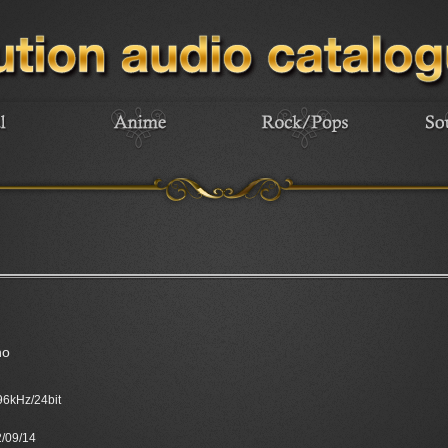
ho
 96kHz/24bit
/09/14