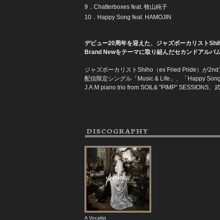
9．Chatterboxes feat. 牧山純子
10．Happy Song feat. HAMOJIN
デビュー20周年を迎えた、ジャズボーカリストShih
Brand Newをテーマに取り組んだセカンドアルバ
ジャズボーカリストShiho（ex Fried Prid
配信限定シングル「Music & Life」、「Happy Son
J.A.M piano trio from SOIL& "PIMP
DISCOGRAPHY
A Vocalist