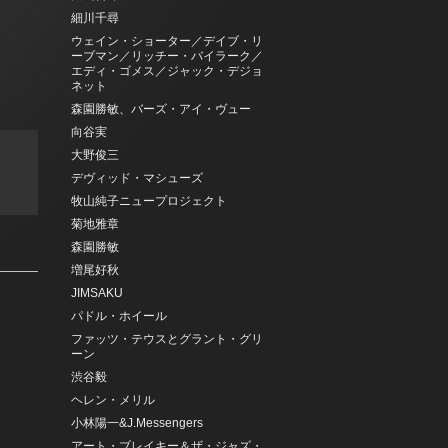
細川千尋
ウェイン・ショーター／デイブ・リ
ーブマン／リッチー・バイラーク／
エディ・ゴメス／ジャック・デジョ
ネット
森園勝敏、バーズ・アイ・ヴュー
向谷実
大野俊三
デヴィッド・マシューズ
牧山純子ニュープロジェクト
菊地雅章
森園勝敏
増尾好秋
JIMSAKU
パドル・ホイール
ファッツ・テウスとグラント・グリ
ーン
渋谷毅
ヘレン・メリル
小林陽一&J.Messengers
アート・ブレイキー＆ザ・ジャズ・