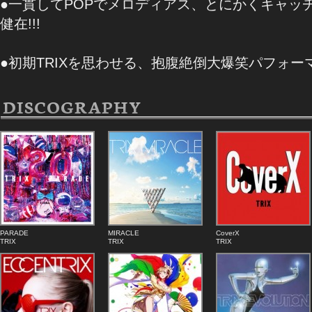
●一貫してPOPでメロディアス、とにかくキャッチーな
健在!!!
●初期TRIXを思わせる、抱腹絶倒大爆笑パフォーマ
DISCOGRAPHY
PARADE
MIRACLE
CoverX
TRIX
TRIX
TRIX