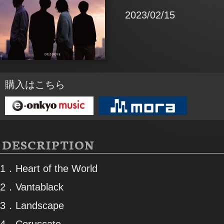
2023/02/15
購入はこちら
DESCRIPTION
1．Heart of the World
2．Vantablack
3．Landscape
4．Coruscate