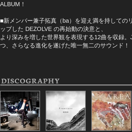
ALBUM！
■新メンバー兼⼦拓真（ba）を迎え満を持しての
ップした DEZOLVE の再始動の決意と、
より深みを増した世界観を表現する12曲を収録。
つ、さらなる進化を遂げた唯⼀無⼆のサウンド！
DISCOGRAPHY