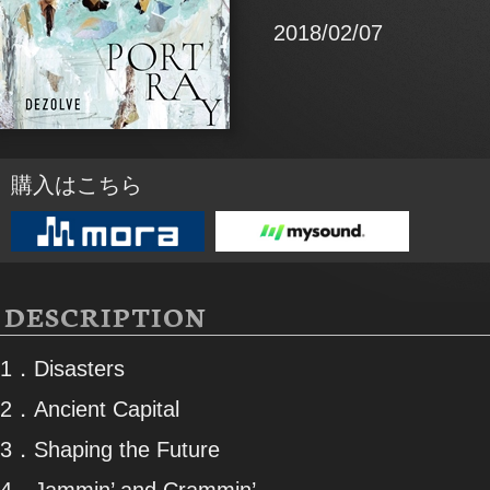
2018/02/07
購入はこちら
DESCRIPTION
1．Disasters
2．Ancient Capital
3．Shaping the Future
4．Jammin’ and Crammin’