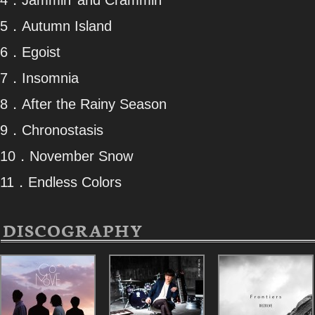
5．Autumn Island
6．Egoist
7．Insomnia
8．After the Rainy Season
9．Chronostasis
10．November Snow
11．Endless Colors
DISCOGRAPHY