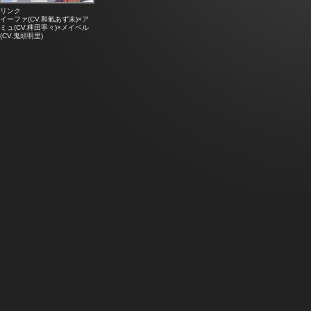
リンク
イーファ(CV.和氣あず未)×ア
ミュ(CV.稗田寧々)×メイベル
(CV.鬼頭明里)