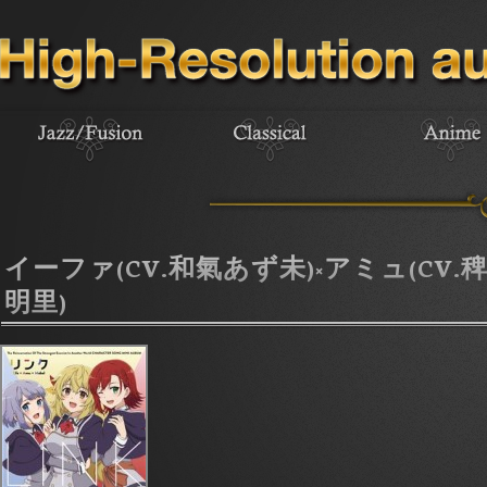
イーファ(CV.和氣あず未)×アミュ(CV.
明里)