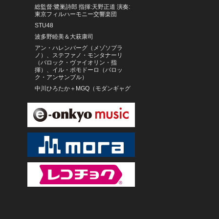
総監督:鷺巣詩郎 指揮:天野正道 演奏:
東京フィルハーモニー交響楽団
STU48
波多野睦美＆大萩康司
アン・ハレンバーグ（メゾソプラ
ノ）、ステファノ・モンタナーリ
（バロック・ヴァイオリン・指
揮）、イル・ポモドーロ（バロッ
ク・アンサンブル）
中川ひろたか＋MGQ（モダンギャグ
カルテット）
児玉麻里 児玉桃
デニス・ロトエフ指揮 モスクワ放
送交響楽団（現チャイコフスキー交
響楽団）
村田中（村田千紘＆田中菜緒子）
井上祐一
マグダレーナ・コジェナー、ヴァー
ツラフ・ルクス、コレギウム1704
ベルリン古楽アカデミー、ベルンハ
ルト・フォルク
クリス・ハンター
ベルリン・コンツェルトハウス室内