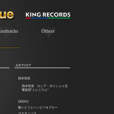
ARTIST
西本智実
西本智実 ロシア・ボリショイ交
響楽団“ミレニウム”
GEEKS
敏いとうとハッピー＆ブルー
ヨスガノソラ