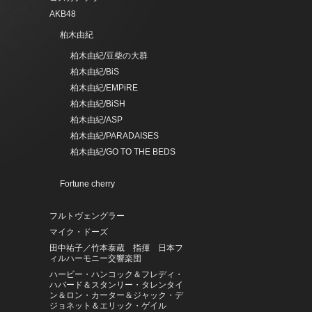
AKB48
柏木由紀
柏木由紀/豆柴の大群
柏木由紀/BiS
柏木由紀/EMPiRE
柏木由紀/BiSH
柏木由紀/ASP
柏木由紀/PARADAISES
柏木由紀/GO TO THE BEDS
Fortune cherry
フルトヴェングラー
マイク・ドーズ
田中祐子／竹本泰蔵 指揮 日本フ
ィルハーモニー交響楽団
ハービー・ハンコック＆フレディ・
ハバード＆スタンリー・タレンタイ
ン＆ロン・カーター＆ジャック・デ
ジョネット＆エリック・ゲイル