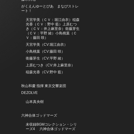
がくえんゆーとぴあ まなびストレ
ート！
天宮学美（ＣＶ：堀江由衣）稲森
光香（ＣＶ：野中 藍）上原むつ
き（ＣＶ：井上麻里奈）衛藤芽生
（ＣＶ：平野 綾）小鳥桃葉（Ｃ
Ｖ：藤田 咲）
天宮学美（CV:堀江由衣）
小鳥桃葉（CV:藤田 咲）
衛藤芽生（CV:平野 綾）
上原むつき（CV:井上麻里奈）
稲森光香（CV:野中 藍）
秋山和慶 指揮 東京交響楽団
DEZOLVE
山本真央樹
六神合体ゴッドマーズ
未収録BGMコレクション・シリ
ーズ4 六神合体ゴッドマーズ