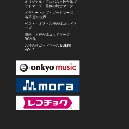
オリジナル・アルバム六神合体ゴ
ッドマーズ 薔薇の騎士マーグ
メモリー・オブ・ゴッドマーズ
若草 恵の世界
ベスト・オブ・六神合体ゴッドマ
ーズ
映画 六神合体ゴッドマーズ
BGM集
六神合体ゴッドマーズ BGM集
VOL.2
六神合体ゴッドマーズ 音楽集
ウルフ＝ディーター・シャーフ（フ
ルート）、他
アナ・デ・ラ・ヴェガ（フルー
ト） イギリス室内管弦楽団
峰厚介 ミーツ 渋谷毅＆林栄一
アリサ・ワイラースタイン（チェ
ロ） トロンハイム・ソロイスツ
クリストファー・ヤコブソン（オル
ガン）
ORQUESTA DE LA LUZ
CYANOTYPE