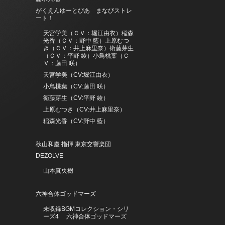
がくえんゆーとぴあ まなびストレ
ート！
天宮学美（ＣＶ：堀江由衣）稲森
光香（ＣＶ：野中 藍）上原むつ
き（ＣＶ：井上麻里奈）衛藤芽生
（ＣＶ：平野 綾）小鳥桃葉（Ｃ
Ｖ：藤田 咲）
天宮学美（CV:堀江由衣）
小鳥桃葉（CV:藤田 咲）
衛藤芽生（CV:平野 綾）
上原むつき（CV:井上麻里奈）
稲森光香（CV:野中 藍）
秋山和慶 指揮 東京交響楽団
DEZOLVE
山本真央樹
六神合体ゴッドマーズ
未収録BGMコレクション・シリ
ーズ4 六神合体ゴッドマーズ