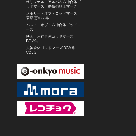
オリジナル・アルバム六神合体ゴ
ッドマーズ 薔薇の騎士マーグ
メモリー・オブ・ゴッドマーズ
若草 恵の世界
ベスト・オブ・六神合体ゴッドマ
ーズ
映画 六神合体ゴッドマーズ
BGM集
六神合体ゴッドマーズ BGM集
VOL.2
六神合体ゴッドマーズ 音楽集
ウルフ＝ディーター・シャーフ（フ
ルート）、他
アナ・デ・ラ・ヴェガ（フルー
ト） イギリス室内管弦楽団
峰厚介 ミーツ 渋谷毅＆林栄一
アリサ・ワイラースタイン（チェ
ロ） トロンハイム・ソロイスツ
クリストファー・ヤコブソン（オル
ガン）
ORQUESTA DE LA LUZ
CYANOTYPE