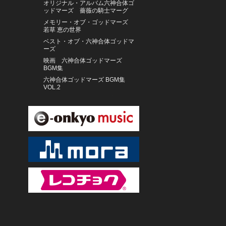
オリジナル・アルバム六神合体ゴ
ッドマーズ 薔薇の騎士マーグ
メモリー・オブ・ゴッドマーズ
若草 恵の世界
ベスト・オブ・六神合体ゴッドマ
ーズ
映画 六神合体ゴッドマーズ
BGM集
六神合体ゴッドマーズ BGM集
VOL.2
六神合体ゴッドマーズ 音楽集
ウルフ＝ディーター・シャーフ（フ
ルート）、他
アナ・デ・ラ・ヴェガ（フルー
ト） イギリス室内管弦楽団
峰厚介 ミーツ 渋谷毅＆林栄一
アリサ・ワイラースタイン（チェ
ロ） トロンハイム・ソロイスツ
クリストファー・ヤコブソン（オル
ガン）
ORQUESTA DE LA LUZ
CYANOTYPE