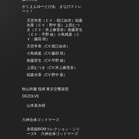
がくえんゆーとぴあ まなびストレ
ート！
天宮学美（ＣＶ：堀江由衣）稲森
光香（ＣＶ：野中 藍）上原むつ
き（ＣＶ：井上麻里奈）衛藤芽生
（ＣＶ：平野 綾）小鳥桃葉（Ｃ
Ｖ：藤田 咲）
天宮学美（CV:堀江由衣）
小鳥桃葉（CV:藤田 咲）
衛藤芽生（CV:平野 綾）
上原むつき（CV:井上麻里奈）
稲森光香（CV:野中 藍）
秋山和慶 指揮 東京交響楽団
DEZOLVE
山本真央樹
六神合体ゴッドマーズ
未収録BGMコレクション・シリ
ーズ4 六神合体ゴッドマーズ