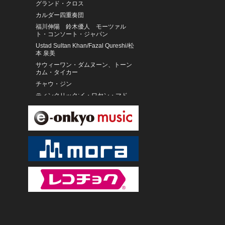
グランド・クロス
カルダー四重奏団
福川伸陽 鈴木優人 モーツァル
ト・コンソート・ジャパン
Ustad Sultan Khan/Fazal Qureshi/松
本 泉美
サウィーワン・ダムヌーン、トーン
カム・タイカー
チャウ・ジン
ティンクリック:イ・ワヤン・マド
ラ、イ・クトゥット・ムディナ
姚 公白(古琴)
Grupo Aymara
大瀧詠一
はちみつぱい
隠岐彩夏
中川英二郎、フューチャリング・ブ
レッカー・ブラザーズ
国吉亜耶子and西川真吾Duo
ROLL-B DINOSAUR
Quartet Explloce