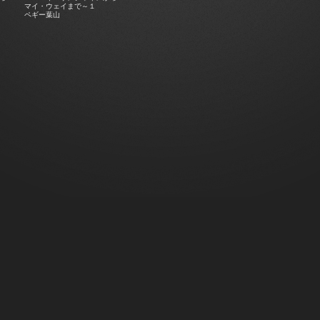
マイ・ウェイまで～１
ペギー葉山