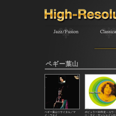
ペギー葉山
ペギー葉山リサイタル／マ
ポピュラー30年史～ユウ
イ・ウエイ
ー・マイ・サンシャインか