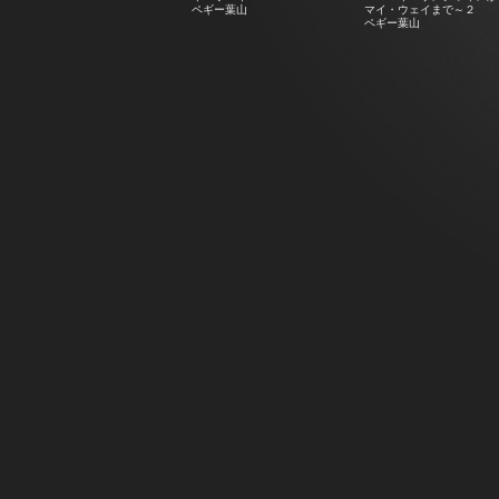
ペギー葉山
マイ・ウェイまで～２
ペギー葉山