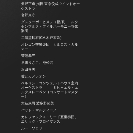
天野正道 指揮 東京佼成ウインドオー
ケストラ
宮野真守
グスターボ・ヒメノ（指揮） ルク
センブルク・フィルハーモニー管弦
楽団
二階堂玲衣(CV:木戸衣吹)
オレゴン交響楽団 カルロス・カル
マー
菅沼孝三
早川りさこ、池松宏
近田春夫
嘘とカメレオン
ベルリン・コンツェルトハウス室内
オーケストラ ミヒャエル・エ
ルクスレーベン（コンサートマスタ
ー）
大萩康司 波多野睦美
パット・マルティーノ
カレファックス・リード五重奏団、
エリック・フロイマンス
ルー・ソロフ