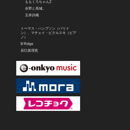
ももくろちゃんZ
永野と高城。
玉井詩織
トーマス・ハンプソン（バリト
ン）、マチェイ・ピクルスキ（ピア
ノ）
B’Ridge
辰巳真理恵
ヨハネス・モーザー（チェロ）
アンドレイ・コロベイニコフ（ピア
ノ）
米元響子
橋本由香利
ジュエル☆トリコ
横浜銀蝿40th
寺内タケシ
寺内タケシとルーパス・グラン
ド・オーケストラ
寺内タケシとスーパー・グランド
オーケストラ