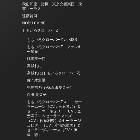
秋山和慶 指揮 東京交響楽団 東
響コーラス
遠藤賢司
NOBU CAINE
ももいろクローバーZ
ももいろクローバーZ vs KISS
ももいろクローバーZ ファンキ
ー加藤
桃黒亭一門
高城れに
高城れに(ももいろクローバーZ)
佐々木彩夏
生駒吉乃（Vo.百田夏菜子）
百田 夏菜子
ももいろクローバーZ with セー
ラームーン（CV：三石琴乃）＆
セーラーマーキュリー（CV：金
元寿子）＆セーラーマーズ
（CV：佐藤利奈）＆セーラージ
ュピター（CV：小清水亜美）＆
セーラーヴィーナス（CV：伊
藤 静）