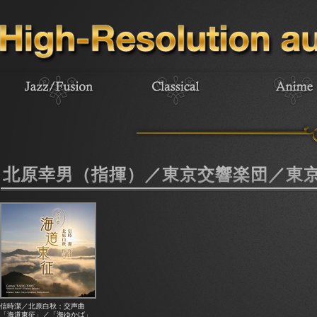
北原幸男（指揮）／東京交響楽団／東
信時潔／北原白秋：交声曲
「海道東征」／「海ゆかば」