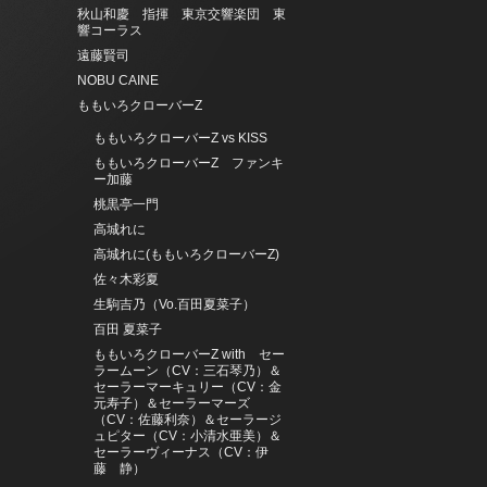
秋山和慶 指揮 東京交響楽団 東
響コーラス
遠藤賢司
NOBU CAINE
ももいろクローバーZ
ももいろクローバーZ vs KISS
ももいろクローバーZ ファンキ
ー加藤
桃黒亭一門
高城れに
高城れに(ももいろクローバーZ)
佐々木彩夏
生駒吉乃（Vo.百田夏菜子）
百田 夏菜子
ももいろクローバーZ with セー
ラームーン（CV：三石琴乃）＆
セーラーマーキュリー（CV：金
元寿子）＆セーラーマーズ
（CV：佐藤利奈）＆セーラージ
ュピター（CV：小清水亜美）＆
セーラーヴィーナス（CV：伊
藤 静）