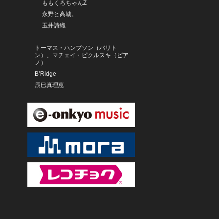
ももくろちゃんZ
永野と高城。
玉井詩織
トーマス・ハンプソン（バリト
ン）、マチェイ・ピクルスキ（ピア
ノ）
B’Ridge
辰巳真理恵
ヨハネス・モーザー（チェロ）
アンドレイ・コロベイニコフ（ピア
ノ）
米元響子
橋本由香利
ジュエル☆トリコ
横浜銀蝿40th
寺内タケシ
寺内タケシとルーパス・グラン
ド・オーケストラ
寺内タケシとスーパー・グランド
オーケストラ