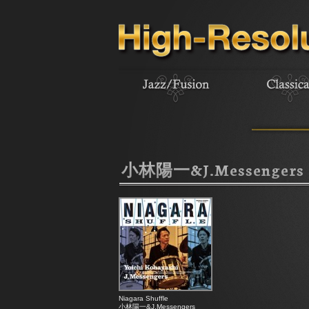
小林陽一&J.Messengers
Niagara Shuffle
小林陽一&J.Messengers