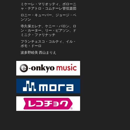
ミケーレ・マリオッティ、ボローニ
ャ・テアトロ・コムナーレ管弦楽団
ロニー・キューバー、ジョージ・ベ
ンソン
寺久保エレナ、ケニー・バロン、ロ
ン・カーター、リー・ピアソン、ド
ミニク・ファリナッチ
フランチェスコ・コルティ、イル・
ポモ・ドーロ
波多野睦美 西山まりえ
Shahid Parverz/Nishikant Barodekar
キム・シン
ボンセン民族歌舞団
ワットポーの僧侶
Ozum
響野こひめ
西岡恭蔵
奥田宗宏とブルースカイ・ダンス・
オーケストラ
美少女戦士セーラームーン
東京フィルハーモニー交響楽団・