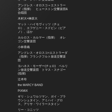
アンドレス・オロスコ＝エストラー
ダ（指揮） ヒューストン交響楽団&
合唱団
木村大×榊原大
マット・ハイモヴィッツ（チェ
ロ）、エフゲニー・スドビン（ピア
ノ）、ほか
カルロス・カルマー（指揮） オレ
ゴン交響楽団
小林香織
アンドレス・オロスコ=エストラーダ
（指揮）フランクフルト放送交響楽
団
ヨハネス・モーザー(チェロ) ベルリ
ン放送交響楽団 トマス・スナゴー
(指揮)
辻本玲
the MARCY BAND
PiXMiX
ギリ・シュワルツマン、ガイ・ブラ
ウンシュタイン、アミハイ・グロ
ス、アリサ・ワイラースタイン
リー・コニッツ