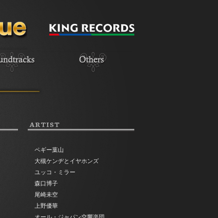
ARTIST
ペギー葉山
大槻ケンヂとイヤホンズ
ユッコ・ミラー
森口博子
尾崎未空
上野優華
オール・ジャパン交響楽団