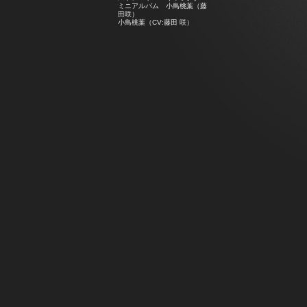
ミニアルバム 小鳥桃葉（藤
田咲）
小鳥桃葉（CV:藤田 咲）