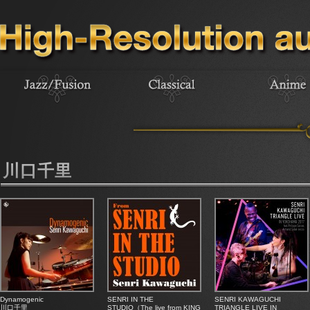
川口千里
Dynamogenic
SENRI IN THE
SENRI KAWAGUCHI
川口千里
STUDIO（The live from KING
TRIANGLE LIVE IN