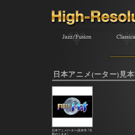
日本アニメ(ーター)見本市/N
日本アニメ(ーター)見本市 ｢月
影のトキオ｣