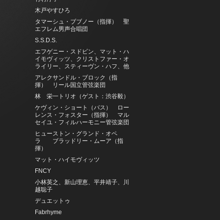
木戸やすひろ
タマーシュ・ブブノー（指揮） 聖
エフレム男声合唱団
S.S.D.S.
エフゲニー・スドビン、マット・ハ
イモヴィッツ、クリストファー・オ
ライリー、スティーヴン・ハフ、他
アレクサンドル・ブロック（指
揮） リール国立管弦楽団
林 栄一トリオ（ゲスト：渋谷毅）
ケヴィン・ショート（バス） ロー
レンス・フォスター（指揮） マル
セイユ・フィルハーモニー管弦楽団
ヒューストン・グランド・オペ
ラ ブラッドリー・ムーア（指
揮）
マット・ハイモヴィッツ
FNCY
小林英之、新山理恵、平井靖子、川
越聡子
デュエットゥ
Fabrhyme