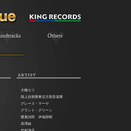
ARTIST
大橋エリ
陸上自衛隊東北方面音楽隊
グレース・マーヤ
グラント・グリーン
鷺巣詩郎 伊福部昭
高澤綾
竹村浄子