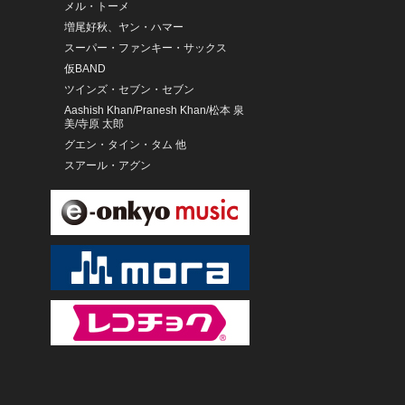
メル・トーメ
増尾好秋、ヤン・ハマー
スーパー・ファンキー・サックス
仮BAND
ツインズ・セブン・セブン
Aashish Khan/Pranesh Khan/松本 泉
美/寺原 太郎
グエン・タイン・タム 他
スアール・アグン
ガムラン・ゴン・クビャール、プリ
アタン
雲南省南澗県洞経古楽隊
Marimba Nandayapa
サイプレス上野とロベルト吉野
ヘルベルト・ブロムシュテット(指
揮)/ライプツィヒ・ゲヴァントハウス
管弦楽団
ロンドン・フィルム・フェスティヴ
ァル・オーケストラ
藤原清登
レイ(CV.芹澤優)/クレア(CV.奈波果
林)