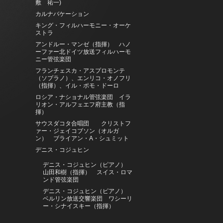
敷 祐一)
カルナバケーション
キング・フィルハーモニー・オーケ
ストラ
アンドルー・マンゼ（指揮） ハノ
ーファー北ドイツ放送フィルハーモ
ニー管弦楽団
フランチェスカ・アスプロモンテ
（ソプラノ）、エンリコ・オノフリ
（指揮）、イル・ポモ・ドーロ
ロシア・ナショナル管弦楽団 イラ
リオン・アルフェエフ府主教（指
揮）
サウスダコタ合唱団 クリストフ
ァー・ジェイコブソン（オルガ
ン） ブライアン・A・シュミット
デニス・コジュヒン
デニス・コジュヒン（ピアノ）
山田和樹（指揮） スイス・ロマ
ンド管弦楽団
デニス・コジュヒン（ピアノ）
ベルリン放送交響楽団 ワシーリ
ー・シナイスキー（指揮）