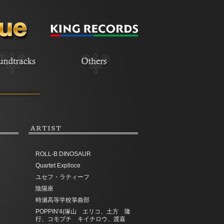
ARTIST
ROLL-B DINOSAUR
Quartet Explloce
ユセフ・ラティーフ
陰陽座
時瀬高等学校箏曲部
POPPIN'4(塚山 エリコ、土方 隆
行、コモブチ キイチロウ、渡嘉