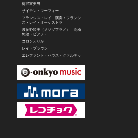
梅沢富美男
サイモン・マーフィー
フランシス・レイ 演奏：フランシ
ス・レイ・オーケストラ
波多野睦美（メゾソプラノ） 高橋
悠治（ピアノ）
コロンえりか
レイ・ブラウン
エレファント・ハウス・クァルテッ
ト
ロニー・キューバー、デビッド・サ
ンボーン
カメラータ・デュ・レマン
波多野睦美
Pandit Hariprasad
Chaurasia/Rakesh
Chaurasia/Subhankar
Banerjee/Avisha Kulkarni/松本 泉美
チャンスダー・スタタマー、ウンフ
ェン・ポンパサート、ラオス国立音
楽大学アンサンブル
ゴー・バップ区ニャック・レー楽団
S.ナノ 他